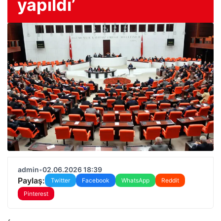
yapıldı’
admin
•
02.06.2026 18:39
Paylaş:
Twitter
Facebook
WhatsApp
Reddit
Pinterest