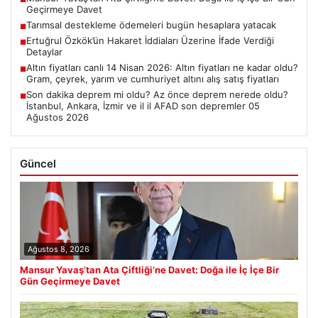
Geçirmeye Davet
Tarımsal destekleme ödemeleri bugün hesaplara yatacak
■
Ertuğrul Özkök’ün Hakaret İddiaları Üzerine İfade Verdiği
■
Detaylar
Altın fiyatları canlı 14 Nisan 2026: Altın fiyatları ne kadar oldu?
■
Gram, çeyrek, yarım ve cumhuriyet altını alış satış fiyatları
Son dakika deprem mi oldu? Az önce deprem nerede oldu?
■
İstanbul, Ankara, İzmir ve il il AFAD son depremler 05
Ağustos 2026
Güncel
Ağustos 8, 2026
Mansur Yavaş’tan Ata Çiftliği’ne Davet: Doğa ile İç İçe Bir
Gün Geçirmeye Davet