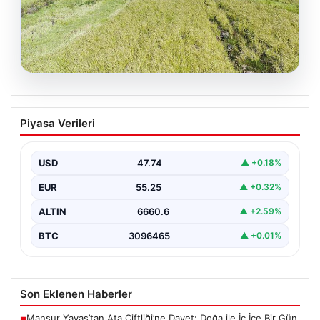
07.08.2026
Tarımsal destekleme ödemeleri bugün
Piyasa Verileri
hesaplara yatacak
USD
47.74
▲ +0.18%
EUR
55.25
▲ +0.32%
ALTIN
6660.6
▲ +2.59%
BTC
3096465
▲ +0.01%
Son Eklenen Haberler
Mansur Yavaş’tan Ata Çiftliği’ne Davet: Doğa ile İç İçe Bir Gün
■