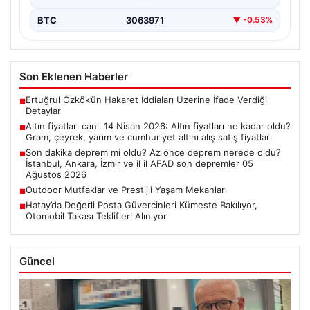
BTC
3063971
▼ -0.53%
Son Eklenen Haberler
Ertuğrul Özkök’ün Hakaret İddiaları Üzerine İfade Verdiği
■
Detaylar
Altın fiyatları canlı 14 Nisan 2026: Altın fiyatları ne kadar oldu?
■
Gram, çeyrek, yarım ve cumhuriyet altını alış satış fiyatları
Son dakika deprem mi oldu? Az önce deprem nerede oldu?
■
İstanbul, Ankara, İzmir ve il il AFAD son depremler 05
Ağustos 2026
Outdoor Mutfaklar ve Prestijli Yaşam Mekanları
■
Hatay’da Değerli Posta Güvercinleri Kümeste Bakılıyor,
■
Otomobil Takası Teklifleri Alınıyor
Güncel