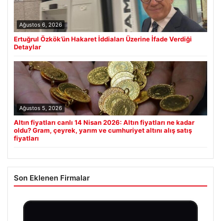
Ağustos 6, 2026
Ertuğrul Özkök’ün Hakaret İddiaları Üzerine İfade Verdiği
Detaylar
Ağustos 5, 2026
Altın fiyatları canlı 14 Nisan 2026: Altın fiyatları ne kadar
oldu? Gram, çeyrek, yarım ve cumhuriyet altını alış satış
fiyatları
Son Eklenen Firmalar