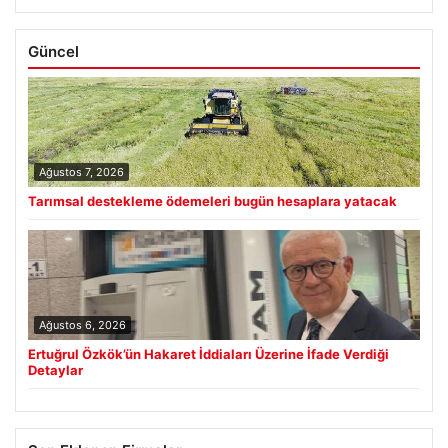
Güncel
Ağustos 7, 2026
Tarımsal destekleme ödemeleri bugün hesaplara yatacak
Ağustos 6, 2026
Ertuğrul Özkök’ün Hakaret İddiaları Üzerine İfade Verdiği
Detaylar