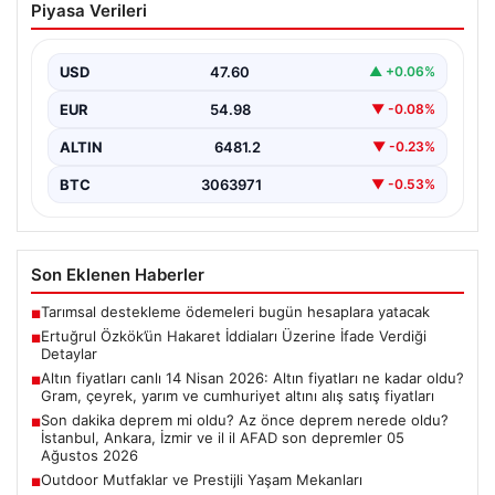
Piyasa Verileri
Üzerine İfade Verdiği Detaylar
Ünlü gazeteci Ertuğrul Özkök, ‘Cumhurbaşkanına
hakaret’ suçlamasıyla yürütülen soruşturma kapsamında
USD
47.60
▲ +0.06%
alınan ifadesinde, bu tür…
EUR
54.98
▼ -0.08%
ALTIN
6481.2
▼ -0.23%
BTC
3063971
▼ -0.53%
Son Eklenen Haberler
Tarımsal destekleme ödemeleri bugün hesaplara yatacak
■
Ertuğrul Özkök’ün Hakaret İddiaları Üzerine İfade Verdiği
■
Detaylar
Altın fiyatları canlı 14 Nisan 2026: Altın fiyatları ne kadar oldu?
■
Gram, çeyrek, yarım ve cumhuriyet altını alış satış fiyatları
Son dakika deprem mi oldu? Az önce deprem nerede oldu?
■
İstanbul, Ankara, İzmir ve il il AFAD son depremler 05
Ağustos 2026
Outdoor Mutfaklar ve Prestijli Yaşam Mekanları
■