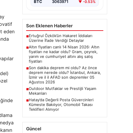
BTC
3063971
▼ -0.53%
ay
ovatif
Son Eklenen Haberler
et eden
Ertuğrul Özkök’ün Hakaret İddiaları
■
anda
Üzerine İfade Verdiği Detaylar
Altın fiyatları canlı 14 Nisan 2026: Altın
■
fiyatları ne kadar oldu? Gram, çeyrek,
yarım ve cumhuriyet altını alış satış
yapılar
fiyatları
Son dakika deprem mi oldu? Az önce
■
deprem nerede oldu? İstanbul, Ankara,
del)
İzmir ve il il AFAD son depremler 05
özel
Ağustos 2026
Outdoor Mutfaklar ve Prestijli Yaşam
■
Mekanları
iğinde
Hatay’da Değerli Posta Güvercinleri
■
Kümeste Bakılıyor, Otomobil Takası
Teklifleri Alınıyor
odlama
e medya
Güncel
ekanın