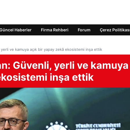
Güncel Haberler
Firma Rehberi
Forum
Çerez Politikas
 yerli ve kamuya açık bir yapay zekâ ekosistemi inşa ettik
an: Güvenli, yerli ve kamuya
kosistemi inşa ettik