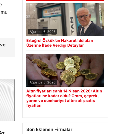
e
kamu
Ağustos 6, 2026
Ertuğrul Özkök’ün Hakaret İddiaları
 ve
Üzerine İfade Verdiği Detaylar
Ağustos 5, 2026
Altın fiyatları canlı 14 Nisan 2026: Altın
fiyatları ne kadar oldu? Gram, çeyrek,
yarım ve cumhuriyet altını alış satış
fiyatları
Son Eklenen Firmalar
Az