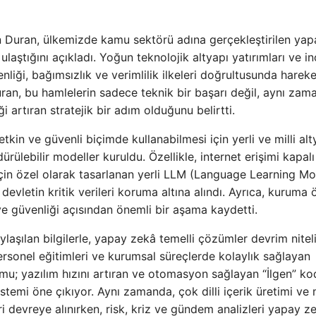
in Duran, ülkemizde kamu sektörü adına gerçekleştirilen yap
aştığını açıkladı. Yoğun teknolojik altyapı yatırımları ve in
nliği, bağımsızlık ve verimlilik ilkeleri doğrultusunda harek
ran, bu hamlelerin sadece teknik bir başarı değil, aynı zam
i artıran stratejik bir adım olduğunu belirtti.
n ve güvenli biçimde kullanabilmesi için yerli ve milli alt
dürülebilir modeller kuruldu. Özellikle, internet erişimi kapalı
 için özel olarak tasarlanan yerli LLM (Language Learning Mo
evletin kritik verileri koruma altına alındı. Ayrıca, kuruma 
i ve güvenliği açısından önemli bir aşama kaydetti.
şılan bilgilerle, yapay zekâ temelli çözümler devrim nitel
personel eğitimleri ve kurumsal süreçlerde kolaylık sağlayan
mu; yazılım hızını artıran ve otomasyon sağlayan “İlgen” k
sistemi öne çıkıyor. Aynı zamanda, çok dilli içerik üretimi v
ri devreye alınırken, risk, kriz ve gündem analizleri yapay z