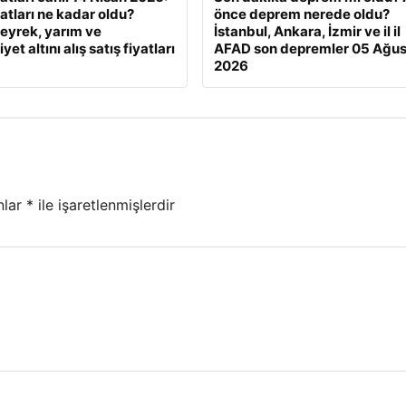
yatları ne kadar oldu?
önce deprem nerede oldu?
eyrek, yarım ve
İstanbul, Ankara, İzmir ve il il
et altını alış satış fiyatları
AFAD son depremler 05 Ağus
2026
nlar
*
ile işaretlenmişlerdir