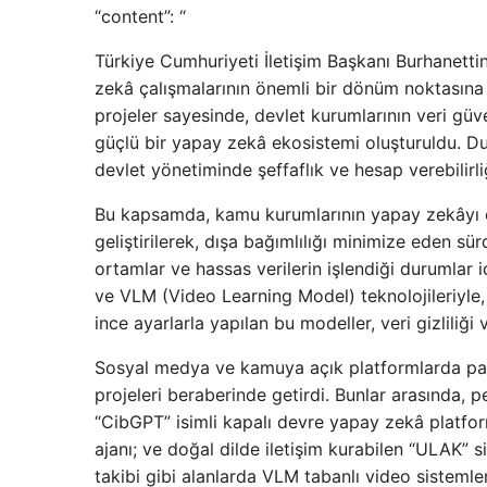
“content”: “
Türkiye Cumhuriyeti İletişim Başkanı Burhanett
zekâ çalışmalarının önemli bir dönüm noktasına ul
projeler sayesinde, devlet kurumlarının veri güve
güçlü bir yapay zekâ ekosistemi oluşturuldu. Du
devlet yönetiminde şeffaflık ve hesap verebilirliğ
Bu kapsamda, kamu kurumlarının yapay zekâyı etki
geliştirilerek, dışa bağımlılığı minimize eden sür
ortamlar ve hassas verilerin işlendiği durumlar
ve VLM (Video Learning Model) teknolojileriyle, d
ince ayarlarla yapılan bu modeller, veri gizliliğ
Sosyal medya ve kamuya açık platformlarda payla
projeleri beraberinde getirdi. Bunlar arasında, 
“CibGPT” isimli kapalı devre yapay zekâ platfor
ajanı; ve doğal dilde iletişim kurabilen “ULAK” 
takibi gibi alanlarda VLM tabanlı video sistemle