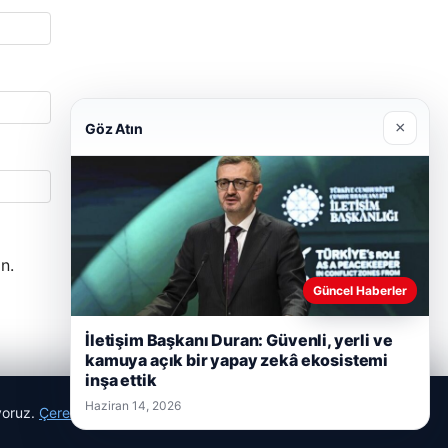
×
Göz Atın
n.
Güncel Haberler
İletişim Başkanı Duran: Güvenli, yerli ve
kamuya açık bir yapay zekâ ekosistemi
inşa ettik
Haziran 14, 2026
ıyoruz.
Çerez Politikamız
Reddet
Kabul Et