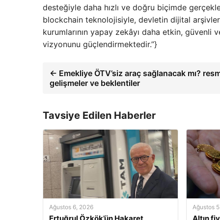
desteğiyle daha hızlı ve doğru biçimde gerçekleş
blockchain teknolojisiyle, devletin dijital arşivle
kurumlarının yapay zekâyı daha etkin, güvenli v
vizyonunu güçlendirmektedir.”}
← Emekliye ÖTV’siz araç sağlanacak mı? resm
gelişmeler ve beklentiler
Tavsiye Edilen Haberler
Ağustos 6, 2026
Ağustos 5
Ertuğrul Özkök’ün Hakaret
Altın fi