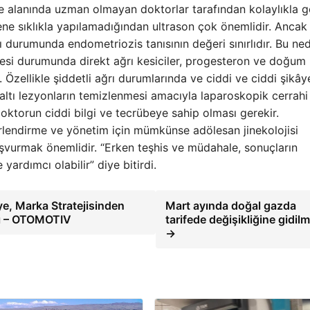
kle alanında uzman olmayan doktorlar tarafından kolaylıkla 
ne sıklıkla yapılamadığından ultrason çok önemlidir. Ancak
 durumunda endometriozis tanısının değeri sınırlıdır. Bu ne
si durumunda direkt ağrı kesiciler, progesteron ve doğum
 Özellikle şiddetli ağrı durumlarında ve ciddi ve ciddi şikâye
 altı lezyonların temizlenmesi amacıyla laparoskopik cerrah
ktorun ciddi bilgi ve tecrübeye sahip olması gerekir.
endirme ve yönetim için mümkünse adölesan jinekolojisi
vurmak önemlidir. “Erken teşhis ve müdahale, sonuçların
yardımcı olabilir” diye bitirdi.
ye, Marka Stratejisinden
Mart ayında doğal gazda
ttı – OTOMOTIV
tarifede değişikliğine gidil
→