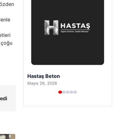
gözden
denle
tleri
i çoğu
Prenses Night Club
Nisan 29, 2026
medi