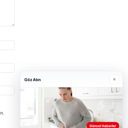
×
Göz Atın
n.
Güncel Haberler