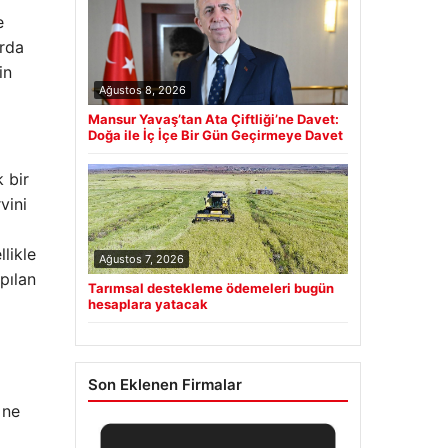
e
arda
in
Ağustos 8, 2026
Mansur Yavaş’tan Ata Çiftliği’ne Davet:
Doğa ile İç İçe Bir Gün Geçirmeye Davet
 bir
vini
likle
Ağustos 7, 2026
pılan
Tarımsal destekleme ödemeleri bugün
hesaplara yatacak
Son Eklenen Firmalar
 ne