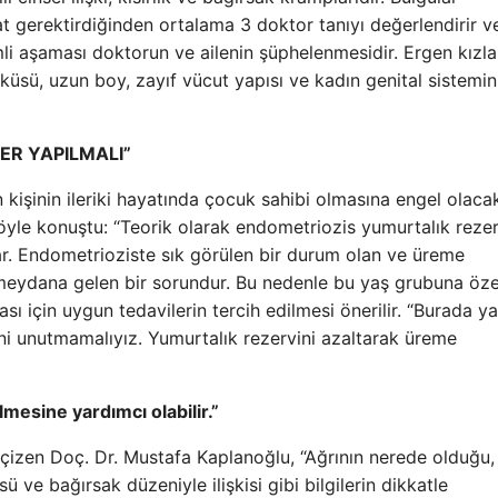
at gerektirdiğinden ortalama 3 doktor tanıyı değerlendirir v
i aşaması doktorun ve ailenin şüphelenmesidir. Ergen kızl
üsü, uzun boy, zayıf vücut yapısı ve kadın genital sistemin
ER YAPILMALI”
n kişinin ileriki hayatında çocuk sahibi olmasına engel olacak
yle konuştu: “Teorik olarak endometriozis yumurtalık rezer
zar. Endometrioziste sık görülen bir durum olan ve üreme
 meydana gelen bir sorundur. Bu nedenle bu yaş grubuna özel
ı için uygun tedavilerin tercih edilmesi önerilir. “Burada ya
ni unutmamalıyız. Yumurtalık rezervini azaltarak üreme
lmesine yardımcı olabilir.”
çizen Doç. Dr. Mustafa Kaplanoğlu, “Ağrının nerede olduğu,
ve bağırsak düzeniyle ilişkisi gibi bilgilerin dikkatle