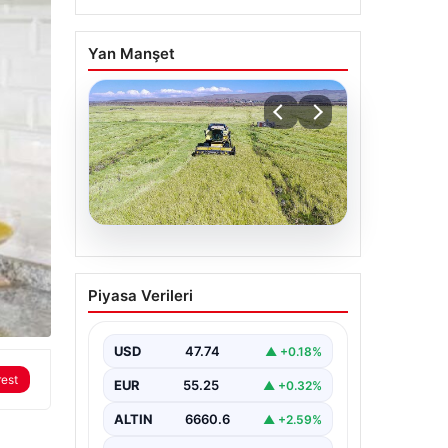
Yan Manşet
07.08.2026
Tarımsal destekleme
Piyasa Verileri
ödemeleri bugün
hesaplara yatacak
USD
47.74
▲ +0.18%
rest
EUR
55.25
▲ +0.32%
ALTIN
6660.6
▲ +2.59%