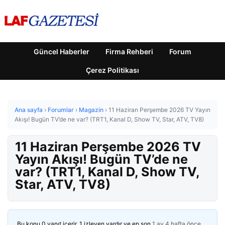
Güncel Haberler
Firma Rehberi
Forum
Çerez Politikası
Ana sayfa
›
Forumlar
›
Magazin
›
11 Haziran Perşembe 2026 TV Yayın
Akışı! Bugün TV’de ne var? (TRT1, Kanal D, Show TV, Star, ATV, TV8)
11 Haziran Perşembe 2026 TV
Yayın Akışı! Bugün TV’de ne
var? (TRT1, Kanal D, Show TV,
Star, ATV, TV8)
Bu konu 0 yanıt içerir, 1 izleyen vardır ve en son
1 ay 4 hafta önce