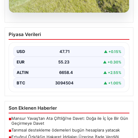
07.08.2026
Tarımsal destekleme ödemeleri bugün
Piyasa Verileri
hesaplara yatacak
USD
47.71
▲ +0.15%
EUR
55.23
▲ +0.30%
ALTIN
6658.4
▲ +2.55%
BTC
3094504
▲ +1.00%
Son Eklenen Haberler
Mansur Yavaş’tan Ata Çiftliği’ne Davet: Doğa ile İç İçe Bir Gün
■
Geçirmeye Davet
Tarımsal destekleme ödemeleri bugün hesaplara yatacak
■
Ertuğrul Özkök’ün Hakaret İddiaları Üzerine İfade Verdiği
■