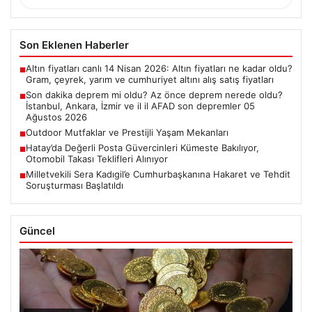
Son Eklenen Haberler
Altın fiyatları canlı 14 Nisan 2026: Altın fiyatları ne kadar oldu?
■
Gram, çeyrek, yarım ve cumhuriyet altını alış satış fiyatları
Son dakika deprem mi oldu? Az önce deprem nerede oldu?
■
İstanbul, Ankara, İzmir ve il il AFAD son depremler 05
Ağustos 2026
Outdoor Mutfaklar ve Prestijli Yaşam Mekanları
■
Hatay’da Değerli Posta Güvercinleri Kümeste Bakılıyor,
■
Otomobil Takası Teklifleri Alınıyor
Milletvekili Sera Kadıgil’e Cumhurbaşkanına Hakaret ve Tehdit
■
Soruşturması Başlatıldı
Güncel