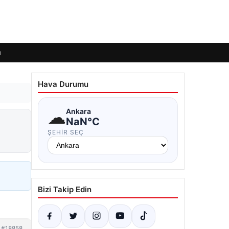
ı
Hava Durumu
☁
Ankara
NaN°C
ŞEHIR SEÇ
Bizi Takip Edin
#18858