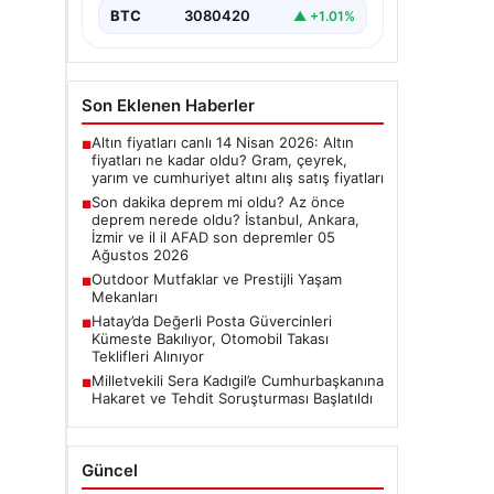
Deprem Durumu ve Son
BTC
3080420
▲ +1.01%
Değerlendirmeler", "content":
"Bugün ülkemizde…
Son Eklenen Haberler
Altın fiyatları canlı 14 Nisan 2026: Altın
■
fiyatları ne kadar oldu? Gram, çeyrek,
yarım ve cumhuriyet altını alış satış fiyatları
Son dakika deprem mi oldu? Az önce
■
deprem nerede oldu? İstanbul, Ankara,
İzmir ve il il AFAD son depremler 05
Ağustos 2026
Outdoor Mutfaklar ve Prestijli Yaşam
■
Mekanları
Hatay’da Değerli Posta Güvercinleri
■
Kümeste Bakılıyor, Otomobil Takası
Teklifleri Alınıyor
Milletvekili Sera Kadıgil’e Cumhurbaşkanına
■
Hakaret ve Tehdit Soruşturması Başlatıldı
Güncel