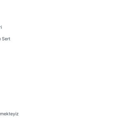
i
ı Sert
emekteyiz