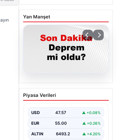
Yan Manşet
yayın
05.08.2026
Son dakika deprem mi
Piyasa Verileri
oldu? Az önce deprem
nerede oldu? İstanbul,
Ankara, İzmir ve il il AFAD
USD
47.57
▲ +0.08%
son depremler 05
EUR
55.00
▲ +0.26%
Ağustos 2026
ALTIN
6493.2
▲ +4.20%
{ "title": "05 Ağustos 2026 Güncel