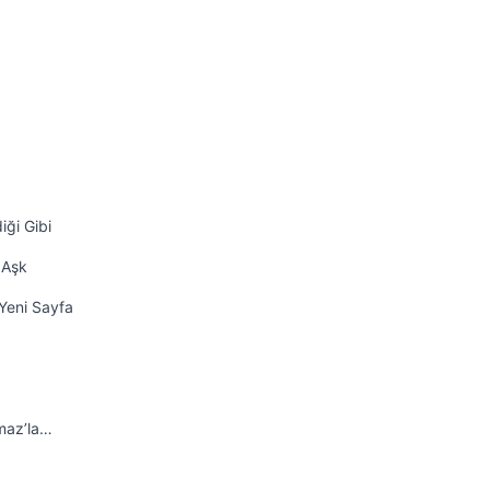
iği Gibi
 Aşk
Yeni Sayfa
maz’la…