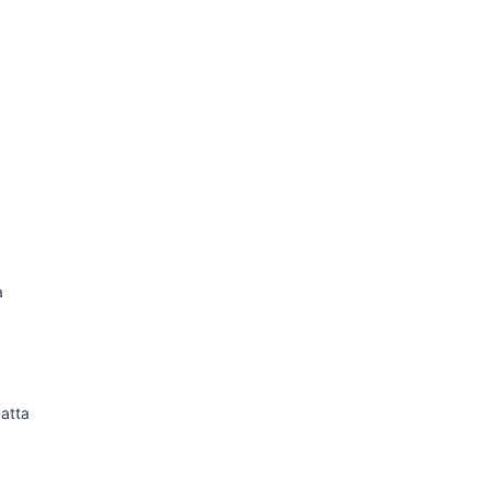
a
k
atta