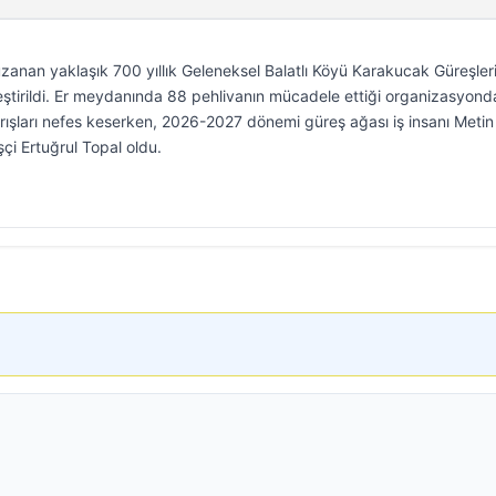
an yaklaşık 700 yıllık Geleneksel Balatlı Köyü Karakucak Güreşleri
eştirildi. Er meydanında 88 pehlivanın mücadele ettiği organizasyond
arışları nefes keserken, 2026-2027 dönemi güreş ağası iş insanı Metin
şçi Ertuğrul Topal oldu.