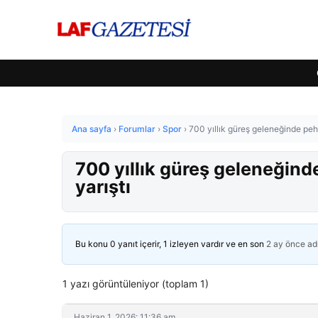
Ana sayfa
›
Forumlar
›
Spor
›
700 yıllık güreş geleneğinde pehl
700 yıllık güreş geleneğind
yarıştı
Bu konu 0 yanıt içerir, 1 izleyen vardır ve en son
2 ay önce
ad
1 yazı görüntüleniyor (toplam 1)
Haziran 1, 2026: 11:36 am