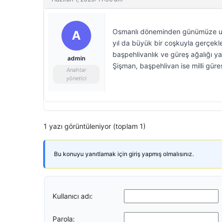
Osmanlı döneminden günümüze uzan
A
yıl da büyük bir coşkuyla gerçekl
başpehlivanlık ve güreş ağalığı y
admin
Şişman, başpehlivan ise milli güre
Anahtar
yönetici
1 yazı görüntüleniyor (toplam 1)
Bu konuyu yanıtlamak için giriş yapmış olmalısınız.
Kullanıcı adı:
Parola: