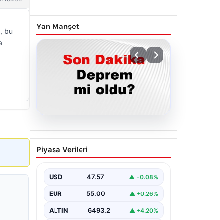
Yan Manşet
, bu
a
05.08.2026
Son dakika deprem mi
Piyasa Verileri
oldu? Az önce deprem
nerede oldu? İstanbul,
Ankara, İzmir ve il il AFAD
USD
47.57
▲ +0.08%
son depremler 05
EUR
55.00
▲ +0.26%
Ağustos 2026
ALTIN
6493.2
▲ +4.20%
{ "title": "05 Ağustos 2026 Güncel