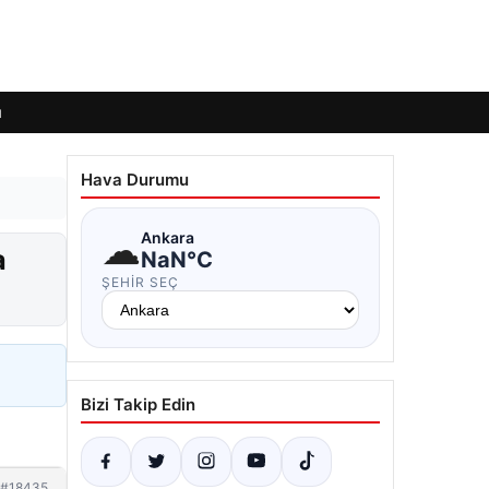
ı
Hava Durumu
☁
Ankara
a
NaN°C
ŞEHIR SEÇ
Bizi Takip Edin
#18435