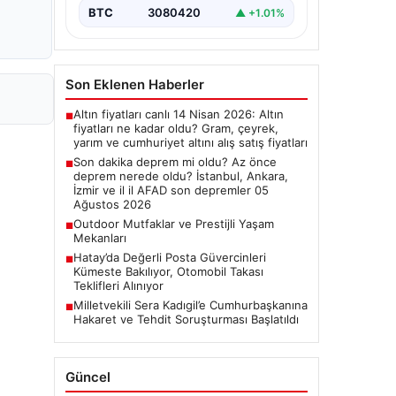
Deprem Durumu ve Son
BTC
3080420
▲ +1.01%
Değerlendirmeler", "content":
"Bugün ülkemizde…
Son Eklenen Haberler
Altın fiyatları canlı 14 Nisan 2026: Altın
■
fiyatları ne kadar oldu? Gram, çeyrek,
yarım ve cumhuriyet altını alış satış fiyatları
Son dakika deprem mi oldu? Az önce
■
deprem nerede oldu? İstanbul, Ankara,
İzmir ve il il AFAD son depremler 05
Ağustos 2026
Outdoor Mutfaklar ve Prestijli Yaşam
■
Mekanları
Hatay’da Değerli Posta Güvercinleri
■
Kümeste Bakılıyor, Otomobil Takası
Teklifleri Alınıyor
Milletvekili Sera Kadıgil’e Cumhurbaşkanına
■
Hakaret ve Tehdit Soruşturması Başlatıldı
Güncel