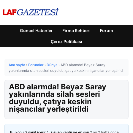
Güncel Haberler
Firma Rehberi
Forum
Çerez Politikası
Ana sayfa
›
Forumlar
›
Dünya
›
ABD alarmda! Beyaz Saray
yakınlarında silah sesleri duyuldu, çatıya keskin nişancılar yerleştirildi
ABD alarmda! Beyaz Saray
yakınlarında silah sesleri
duyuldu, çatıya keskin
nişancılar yerleştirildi
Bu konu 0 yanıt içerir, 1 izleyen vardır ve en son
2 ay 2 hafta önce