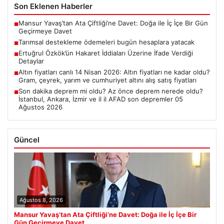
Son Eklenen Haberler
Mansur Yavaş’tan Ata Çiftliği’ne Davet: Doğa ile İç İçe Bir Gün
■
Geçirmeye Davet
Tarımsal destekleme ödemeleri bugün hesaplara yatacak
■
Ertuğrul Özkök’ün Hakaret İddiaları Üzerine İfade Verdiği
■
Detaylar
Altın fiyatları canlı 14 Nisan 2026: Altın fiyatları ne kadar oldu?
■
Gram, çeyrek, yarım ve cumhuriyet altını alış satış fiyatları
Son dakika deprem mi oldu? Az önce deprem nerede oldu?
■
İstanbul, Ankara, İzmir ve il il AFAD son depremler 05
Ağustos 2026
Güncel
Ağustos 8, 2026
Mansur Yavaş’tan Ata Çiftliği’ne Davet: Doğa ile İç İçe Bir
Gün Geçirmeye Davet