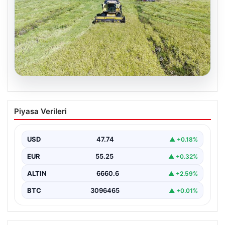
07.08.2026
Tarımsal destekleme ödemeleri bugün
Piyasa Verileri
hesaplara yatacak
USD
47.74
▲ +0.18%
EUR
55.25
▲ +0.32%
ALTIN
6660.6
▲ +2.59%
BTC
3096465
▲ +0.01%