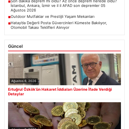
Son dakika deprem mi oldu? Az önce deprem nerede oldu?
■
İstanbul, Ankara, İzmir ve il il AFAD son depremler 05
Ağustos 2026
Outdoor Mutfaklar ve Prestijli Yaşam Mekanları
■
Hatay’da Değerli Posta Güvercinleri Kümeste Bakılıyor,
■
Otomobil Takası Teklifleri Alınıyor
Güncel
Ağustos 6, 2026
Ertuğrul Özkök’ün Hakaret İddiaları Üzerine İfade Verdiği
Detaylar