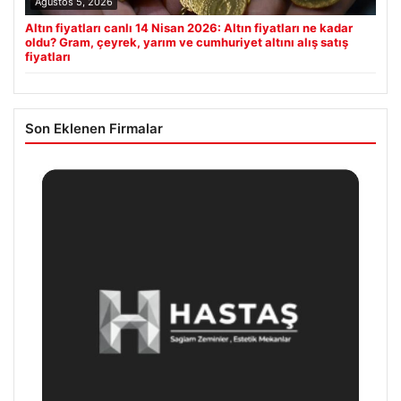
Ağustos 5, 2026
Altın fiyatları canlı 14 Nisan 2026: Altın fiyatları ne kadar
oldu? Gram, çeyrek, yarım ve cumhuriyet altını alış satış
fiyatları
Son Eklenen Firmalar