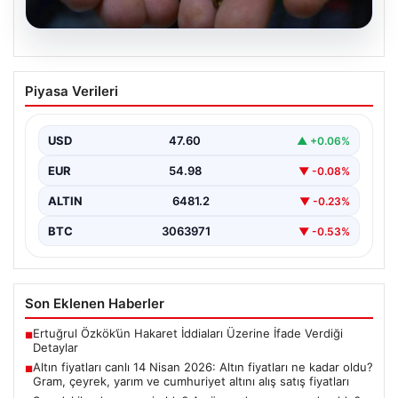
05.08.2026
Altın fiyatları canlı 14 Nisan 2026: Altın
Piyasa Verileri
fiyatları ne kadar oldu? Gram, çeyrek,
yarım ve cumhuriyet altını alış satış
fiyatları
USD
47.60
▲ +0.06%
EUR
54.98
▼ -0.08%
ALTIN
6481.2
▼ -0.23%
BTC
3063971
▼ -0.53%
Son Eklenen Haberler
Ertuğrul Özkök’ün Hakaret İddiaları Üzerine İfade Verdiği
■
Detaylar
Altın fiyatları canlı 14 Nisan 2026: Altın fiyatları ne kadar oldu?
■
Gram, çeyrek, yarım ve cumhuriyet altını alış satış fiyatları