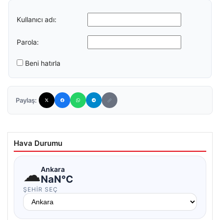
Kullanıcı adı:
Parola:
Beni hatırla
Paylaş:
Hava Durumu
☁
Ankara
NaN°C
ŞEHIR SEÇ