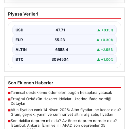
06.08.2026
Ertuğrul Özkök’ün Hakaret İddiaları
Piyasa Verileri
Üzerine İfade Verdiği Detaylar
Ünlü gazeteci Ertuğrul Özkök, 'Cumhurbaşkanına
hakaret' suçlamasıyla yürütülen soruşturma
USD
47.71
▲ +0.15%
kapsamında alınan ifadesinde, bu tür…
EUR
55.23
▲ +0.30%
ALTIN
6658.4
▲ +2.55%
BTC
3094504
▲ +1.00%
Son Eklenen Haberler
Tarımsal destekleme ödemeleri bugün hesaplara yatacak
■
Ertuğrul Özkök’ün Hakaret İddiaları Üzerine İfade Verdiği
■
Detaylar
Altın fiyatları canlı 14 Nisan 2026: Altın fiyatları ne kadar oldu?
■
Gram, çeyrek, yarım ve cumhuriyet altını alış satış fiyatları
Son dakika deprem mi oldu? Az önce deprem nerede oldu?
■
İstanbul, Ankara, İzmir ve il il AFAD son depremler 05