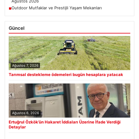
Ağustos 2026
Outdoor Mutfaklar ve Prestijli Yaşam Mekanları
■
Güncel
Ağustos 7, 2026
Tarımsal destekleme ödemeleri bugün hesaplara yatacak
Ağustos 6, 2026
Ertuğrul Özkök’ün Hakaret İddiaları Üzerine İfade Verdiği
Detaylar