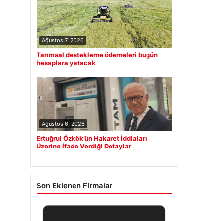
Ağustos 7, 2026
Tarımsal destekleme ödemeleri bugün
hesaplara yatacak
Ağustos 6, 2026
Ertuğrul Özkök’ün Hakaret İddiaları
Üzerine İfade Verdiği Detaylar
Son Eklenen Firmalar