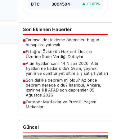
BTC
3094504
▲ +1.00%
Son Eklenen Haberler
Tarımsal destekleme ödemeleri bugün
■
hesaplara yatacak
Ertuğrul Özkök’ün Hakaret İddiaları
■
Üzerine İfade Verdiği Detaylar
Altın fiyatları canlı 14 Nisan 2026: Altın
■
fiyatları ne kadar oldu? Gram, çeyrek,
yarım ve cumhuriyet altını alış satış fiyatları
Son dakika deprem mi oldu? Az önce
■
deprem nerede oldu? İstanbul, Ankara,
İzmir ve il il AFAD son depremler 05
Ağustos 2026
Outdoor Mutfaklar ve Prestijli Yaşam
■
Mekanları
Güncel