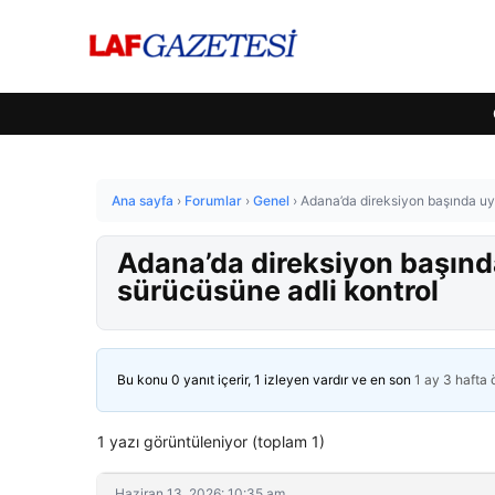
Ana sayfa
›
Forumlar
›
Genel
›
Adana’da direksiyon başında uy
Adana’da direksiyon başın
sürücüsüne adli kontrol
Bu konu 0 yanıt içerir, 1 izleyen vardır ve en son
1 ay 3 hafta
1 yazı görüntüleniyor (toplam 1)
Haziran 13, 2026: 10:35 am