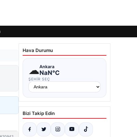
ı
Hava Durumu
☁
Ankara
NaN°C
ŞEHIR SEÇ
Bizi Takip Edin
#20942