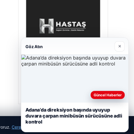
×
Göz Atın
Prenses Night Club
Nisan 29, 2026
Güncel Haberler
Adana’da direksiyon başında uyuyup
duvara çarpan minibüsün sürücüsüne adli
kontrol
ıyoruz.
Çerez Politikamız
Reddet
Kabul Et