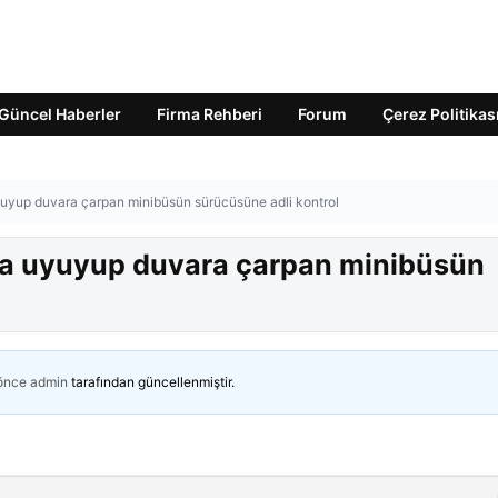
Güncel Haberler
Firma Rehberi
Forum
Çerez Politikas
uyup duvara çarpan minibüsün sürücüsüne adli kontrol
da uyuyup duvara çarpan minibüsün
 önce
admin
tarafından güncellenmiştir.