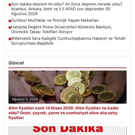
Son dakika deprem mi oldu? Az önce deprem nerede oldu?
■
İstanbul, Ankara, İzmir ve il il AFAD son depremler 05
Ağustos 2026
Outdoor Mutfaklar ve Prestijli Yaşam Mekanları
■
Hatay’da Değerli Posta Güvercinleri Kümeste Bakılıyor,
■
Otomobil Takası Teklifleri Alınıyor
Milletvekili Sera Kadıgil’e Cumhurbaşkanına Hakaret ve Tehdit
■
Soruşturması Başlatıldı
Güncel
Ağustos 5, 2026
Altın fiyatları canlı 14 Nisan 2026: Altın fiyatları ne kadar
oldu? Gram, çeyrek, yarım ve cumhuriyet altını alış satış
fiyatları