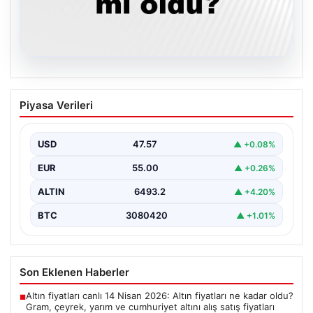
05.08.2026
Son dakika deprem mi oldu? Az önce
Piyasa Verileri
deprem nerede oldu? İstanbul, Ankara,
İzmir ve il il AFAD son depremler 05
Ağustos 2026
USD
47.57
▲ +0.08%
{ "title": "05 Ağustos 2026 Güncel Deprem Durumu ve
EUR
55.00
▲ +0.26%
Son Değerlendirmeler", "content": "Bugün ülkemizde…
ALTIN
6493.2
▲ +4.20%
BTC
3080420
▲ +1.01%
Son Eklenen Haberler
Altın fiyatları canlı 14 Nisan 2026: Altın fiyatları ne kadar oldu?
■
Gram, çeyrek, yarım ve cumhuriyet altını alış satış fiyatları