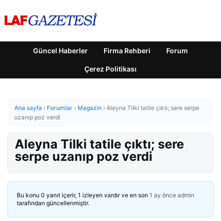
Güncel Haberler
Firma Rehberi
Forum
Çerez Politikası
Ana sayfa
›
Forumlar
›
Magazin
›
Aleyna Tilki tatile çıktı; sere serpe
uzanıp poz verdi
Aleyna Tilki tatile çıktı; sere
serpe uzanıp poz verdi
Bu konu 0 yanıt içerir, 1 izleyen vardır ve en son
1 ay önce
admin
tarafından güncellenmiştir.