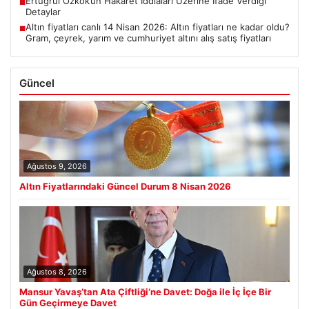
Ertuğrul Özkök’ün Hakaret İddiaları Üzerine İfade Verdiği
■
Detaylar
Altın fiyatları canlı 14 Nisan 2026: Altın fiyatları ne kadar oldu?
■
Gram, çeyrek, yarım ve cumhuriyet altını alış satış fiyatları
Güncel
Ağustos 9, 2026
Altın Fiyatlarındaki Güncel Durum 8 Nisan 2026
Ağustos 8, 2026
Mansur Yavaş’tan Ata Çiftliği’ne Davet: Doğa ile İç İçe Bir
Gün Geçirmeye Davet