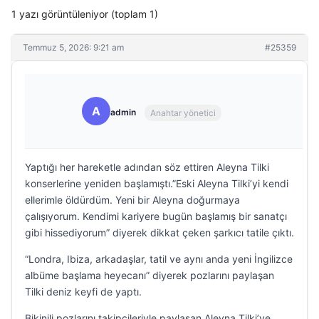
1 yazı görüntüleniyor (toplam 1)
Temmuz 5, 2026: 9:21 am
#25359
A
admin
Anahtar yönetici
Yaptığı her hareketle adından söz ettiren Aleyna Tilki
konserlerine yeniden başlamıştı.”Eski Aleyna Tilki’yi kendi
ellerimle öldürdüm. Yeni bir Aleyna doğurmaya
çalışıyorum. Kendimi kariyere bugün başlamış bir sanatçı
gibi hissediyorum” diyerek dikkat çeken şarkıcı tatile çıktı.
“Londra, Ibiza, arkadaşlar, tatil ve aynı anda yeni İngilizce
albüme başlama heyecanı” diyerek pozlarını paylaşan
Tilki deniz keyfi de yaptı.
Bikinili pozlarını takipçileriyle paylaşan Aleyna Tilki’ye