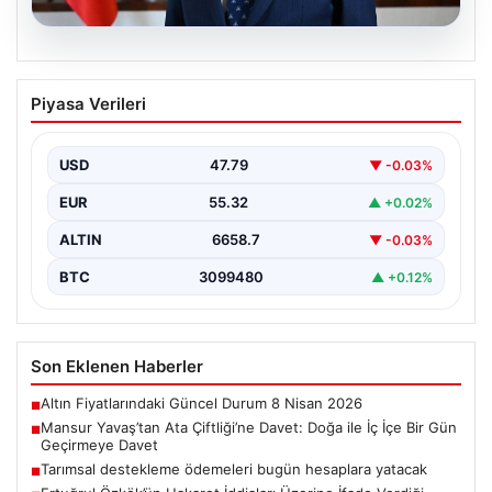
08.08.2026
Mansur Yavaş’tan Ata Çiftliği’ne Davet:
Piyasa Verileri
Doğa ile İç İçe Bir Gün Geçirmeye Davet
Başkent Ankara’nın sevilen belediye başkanı Mansur
Yavaş, geçtiğimiz günlerde yaptığı açıklamayla
USD
47.79
▼ -0.03%
Ankaralıları Gölbaşı bölgesinde…
EUR
55.32
▲ +0.02%
ALTIN
6658.7
▼ -0.03%
BTC
3099480
▲ +0.12%
Son Eklenen Haberler
Altın Fiyatlarındaki Güncel Durum 8 Nisan 2026
■
Mansur Yavaş’tan Ata Çiftliği’ne Davet: Doğa ile İç İçe Bir Gün
■
Geçirmeye Davet
Tarımsal destekleme ödemeleri bugün hesaplara yatacak
■