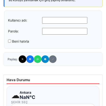
Bu konuyu yanıtlamak için giriş yapmış olmalısınız.
Kullanıcı adı:
Parola:
Beni hatırla
Paylaş:
Hava Durumu
☁
Ankara
NaN°C
ŞEHIR SEÇ