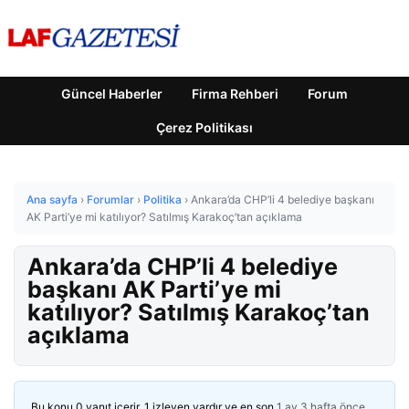
Güncel Haberler
Firma Rehberi
Forum
Çerez Politikası
Ana sayfa
›
Forumlar
›
Politika
›
Ankara’da CHP’li 4 belediye başkanı
AK Parti’ye mi katılıyor? Satılmış Karakoç’tan açıklama
Ankara’da CHP’li 4 belediye
başkanı AK Parti’ye mi
katılıyor? Satılmış Karakoç’tan
açıklama
Bu konu 0 yanıt içerir, 1 izleyen vardır ve en son
1 ay 3 hafta önce