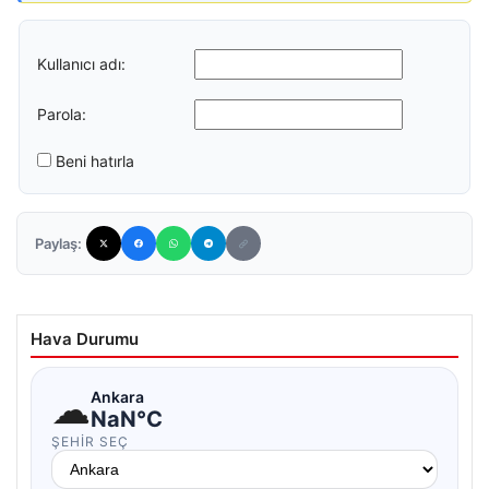
Kullanıcı adı:
Parola:
Beni hatırla
Paylaş:
Hava Durumu
☁
Ankara
NaN°C
ŞEHIR SEÇ