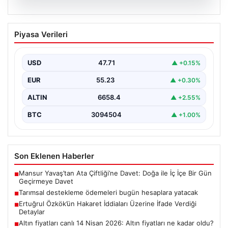
07.08.2026
Tarımsal destekleme ödemeleri bugün
Piyasa Verileri
hesaplara yatacak
USD
47.71
▲ +0.15%
EUR
55.23
▲ +0.30%
ALTIN
6658.4
▲ +2.55%
BTC
3094504
▲ +1.00%
Son Eklenen Haberler
Mansur Yavaş’tan Ata Çiftliği’ne Davet: Doğa ile İç İçe Bir Gün
■
Geçirmeye Davet
Tarımsal destekleme ödemeleri bugün hesaplara yatacak
■
Ertuğrul Özkök’ün Hakaret İddiaları Üzerine İfade Verdiği
■
Detaylar
Altın fiyatları canlı 14 Nisan 2026: Altın fiyatları ne kadar oldu?
■