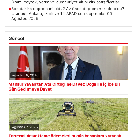
Gram, çeyrek, yarım ve cumhuriyet altını alış satış fiyatları
Son dakika deprem mi oldu? Az önce deprem nerede oldu?
■
İstanbul, Ankara, İzmir ve il il AFAD son depremler 05
Ağustos 2026
Güncel
Ağustos 8, 2026
Mansur Yavaş’tan Ata Çiftliği’ne Davet: Doğa ile İç İçe Bir
Gün Geçirmeye Davet
Ağustos 7, 2026
Tarımsal destekleme ödemeleri bugün hesaplara yatacak