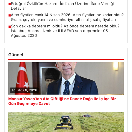
Ertuğrul Özkök’ün Hakaret İddiaları Üzerine İfade Verdiği
■
Detaylar
Altın fiyatları canlı 14 Nisan 2026: Altın fiyatları ne kadar oldu?
■
Gram, çeyrek, yarım ve cumhuriyet altını alış satış fiyatları
Son dakika deprem mi oldu? Az önce deprem nerede oldu?
■
İstanbul, Ankara, İzmir ve il il AFAD son depremler 05
Ağustos 2026
Güncel
Ağustos 8, 2026
Mansur Yavaş’tan Ata Çiftliği’ne Davet: Doğa ile İç İçe Bir
Gün Geçirmeye Davet