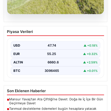
07.08.2026
Tarımsal destekleme ödemeleri bugün
Piyasa Verileri
hesaplara yatacak
USD
47.74
▲ +0.18%
EUR
55.25
▲ +0.32%
ALTIN
6660.6
▲ +2.59%
BTC
3096465
▲ +0.01%
Son Eklenen Haberler
Mansur Yavaş’tan Ata Çiftliği’ne Davet: Doğa ile İç İçe Bir Gün
■
Geçirmeye Davet
Tarımsal destekleme ödemeleri bugün hesaplara yatacak
■