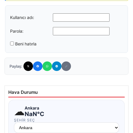
Kullanıcı adı:
Parola:
Beni hatırla
Paylaş:
Hava Durumu
☁
Ankara
NaN°C
ŞEHIR SEÇ