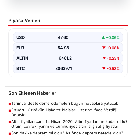
06.08.2026
Ertuğrul Özkök’ün Hakaret İddiaları
Piyasa Verileri
Üzerine İfade Verdiği Detaylar
Ünlü gazeteci Ertuğrul Özkök, 'Cumhurbaşkanına
hakaret' suçlamasıyla yürütülen soruşturma
USD
47.60
▲ +0.06%
kapsamında alınan ifadesinde, bu tür…
EUR
54.98
▼ -0.08%
ALTIN
6481.2
▼ -0.23%
BTC
3063971
▼ -0.53%
Son Eklenen Haberler
Tarımsal destekleme ödemeleri bugün hesaplara yatacak
■
Ertuğrul Özkök’ün Hakaret İddiaları Üzerine İfade Verdiği
■
Detaylar
Altın fiyatları canlı 14 Nisan 2026: Altın fiyatları ne kadar oldu?
■
Gram, çeyrek, yarım ve cumhuriyet altını alış satış fiyatları
Son dakika deprem mi oldu? Az önce deprem nerede oldu?
■