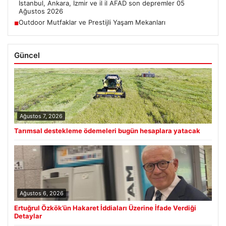
İstanbul, Ankara, İzmir ve il il AFAD son depremler 05
Ağustos 2026
Outdoor Mutfaklar ve Prestijli Yaşam Mekanları
■
Güncel
Ağustos 7, 2026
Tarımsal destekleme ödemeleri bugün hesaplara yatacak
Ağustos 6, 2026
Ertuğrul Özkök’ün Hakaret İddiaları Üzerine İfade Verdiği
Detaylar