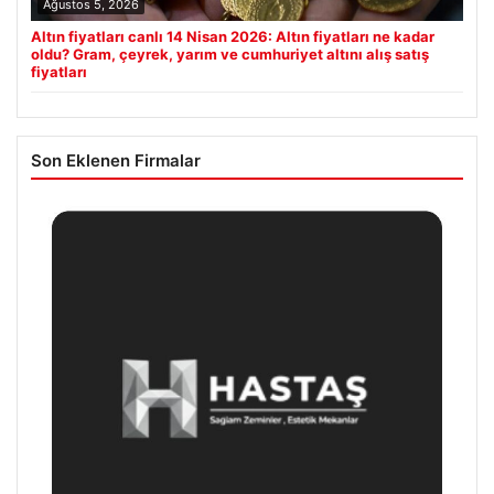
Ağustos 5, 2026
Altın fiyatları canlı 14 Nisan 2026: Altın fiyatları ne kadar
oldu? Gram, çeyrek, yarım ve cumhuriyet altını alış satış
fiyatları
Son Eklenen Firmalar