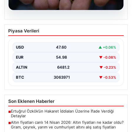
05.08.2026
Altın fiyatları canlı 14 Nisan 2026: Altın
Piyasa Verileri
fiyatları ne kadar oldu? Gram, çeyrek,
yarım ve cumhuriyet altını alış satış
fiyatları
USD
47.60
▲ +0.06%
EUR
54.98
▼ -0.08%
ALTIN
6481.2
▼ -0.23%
BTC
3063971
▼ -0.53%
Son Eklenen Haberler
Ertuğrul Özkök’ün Hakaret İddiaları Üzerine İfade Verdiği
■
Detaylar
Altın fiyatları canlı 14 Nisan 2026: Altın fiyatları ne kadar oldu?
■
Gram, çeyrek, yarım ve cumhuriyet altını alış satış fiyatları