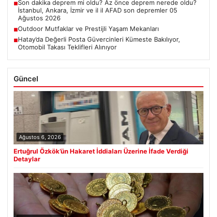
Son dakika deprem mi oldu? Az önce deprem nerede oldu?
■
İstanbul, Ankara, İzmir ve il il AFAD son depremler 05
Ağustos 2026
Outdoor Mutfaklar ve Prestijli Yaşam Mekanları
■
Hatay’da Değerli Posta Güvercinleri Kümeste Bakılıyor,
■
Otomobil Takası Teklifleri Alınıyor
Güncel
Ağustos 6, 2026
Ertuğrul Özkök’ün Hakaret İddiaları Üzerine İfade Verdiği
Detaylar