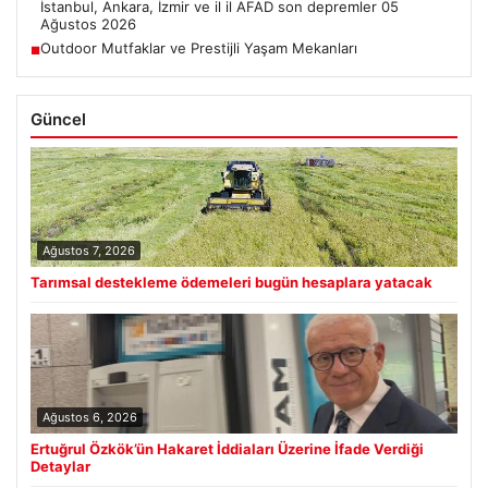
İstanbul, Ankara, İzmir ve il il AFAD son depremler 05
Ağustos 2026
Outdoor Mutfaklar ve Prestijli Yaşam Mekanları
■
Güncel
Ağustos 7, 2026
Tarımsal destekleme ödemeleri bugün hesaplara yatacak
Ağustos 6, 2026
Ertuğrul Özkök’ün Hakaret İddiaları Üzerine İfade Verdiği
Detaylar