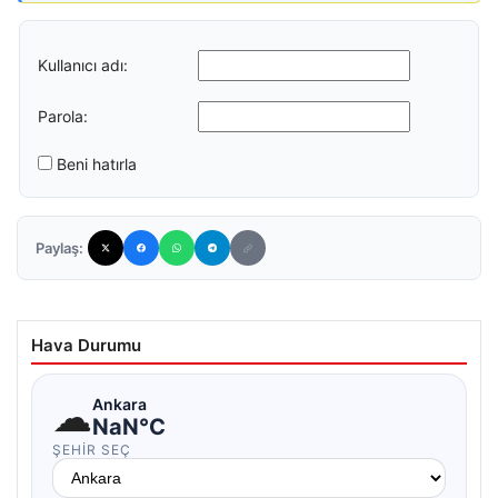
Kullanıcı adı:
Parola:
Beni hatırla
Paylaş:
Hava Durumu
☁
Ankara
NaN°C
ŞEHIR SEÇ