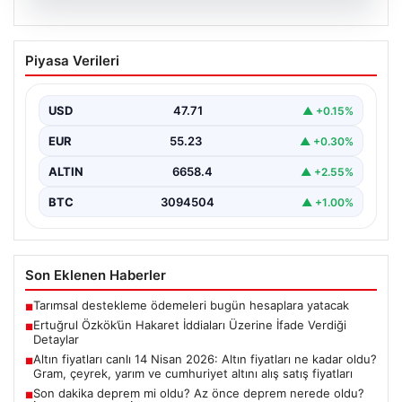
06.08.2026
Ertuğrul Özkök’ün Hakaret İddiaları
Piyasa Verileri
Üzerine İfade Verdiği Detaylar
Ünlü gazeteci Ertuğrul Özkök, 'Cumhurbaşkanına
hakaret' suçlamasıyla yürütülen soruşturma
USD
47.71
▲ +0.15%
kapsamında alınan ifadesinde, bu tür…
EUR
55.23
▲ +0.30%
ALTIN
6658.4
▲ +2.55%
BTC
3094504
▲ +1.00%
Son Eklenen Haberler
Tarımsal destekleme ödemeleri bugün hesaplara yatacak
■
Ertuğrul Özkök’ün Hakaret İddiaları Üzerine İfade Verdiği
■
Detaylar
Altın fiyatları canlı 14 Nisan 2026: Altın fiyatları ne kadar oldu?
■
Gram, çeyrek, yarım ve cumhuriyet altını alış satış fiyatları
Son dakika deprem mi oldu? Az önce deprem nerede oldu?
■