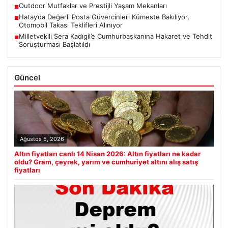
Outdoor Mutfaklar ve Prestijli Yaşam Mekanları
■
Hatay’da Değerli Posta Güvercinleri Kümeste Bakılıyor,
■
Otomobil Takası Teklifleri Alınıyor
Milletvekili Sera Kadıgil’e Cumhurbaşkanına Hakaret ve Tehdit
■
Soruşturması Başlatıldı
Güncel
Ağustos 5, 2026
Altın fiyatları canlı 14 Nisan 2026: Altın fiyatları ne kadar
oldu? Gram, çeyrek, yarım ve cumhuriyet altını alış satış
fiyatları