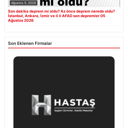
Ağustos 5, 2026
Son dakika deprem mi oldu? Az önce deprem nerede oldu?
İstanbul, Ankara, İzmir ve il il AFAD son depremler 05
Ağustos 2026
Son Eklenen Firmalar