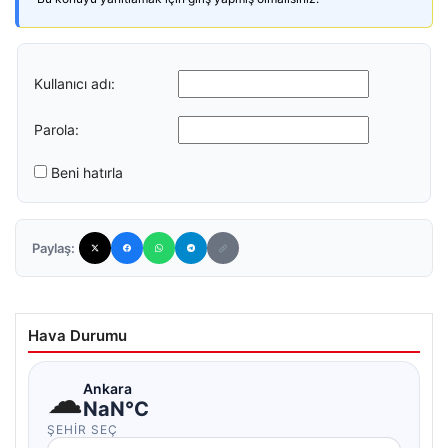
Kullanıcı adı:
Parola:
Beni hatırla
Paylaş:
Hava Durumu
☁
Ankara
NaN°C
ŞEHIR SEÇ