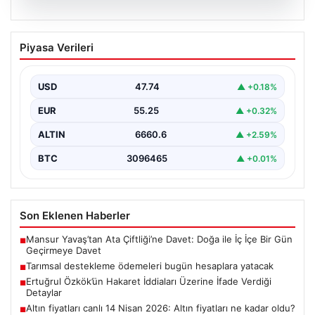
07.08.2026
Tarımsal destekleme ödemeleri bugün
Piyasa Verileri
hesaplara yatacak
USD
47.74
▲ +0.18%
EUR
55.25
▲ +0.32%
ALTIN
6660.6
▲ +2.59%
BTC
3096465
▲ +0.01%
Son Eklenen Haberler
Mansur Yavaş’tan Ata Çiftliği’ne Davet: Doğa ile İç İçe Bir Gün
■
Geçirmeye Davet
Tarımsal destekleme ödemeleri bugün hesaplara yatacak
■
Ertuğrul Özkök’ün Hakaret İddiaları Üzerine İfade Verdiği
■
Detaylar
Altın fiyatları canlı 14 Nisan 2026: Altın fiyatları ne kadar oldu?
■