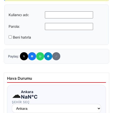
Kullanıcı adı:
Parola:
Beni hatırla
Paylaş:
Hava Durumu
☁
Ankara
NaN°C
ŞEHIR SEÇ