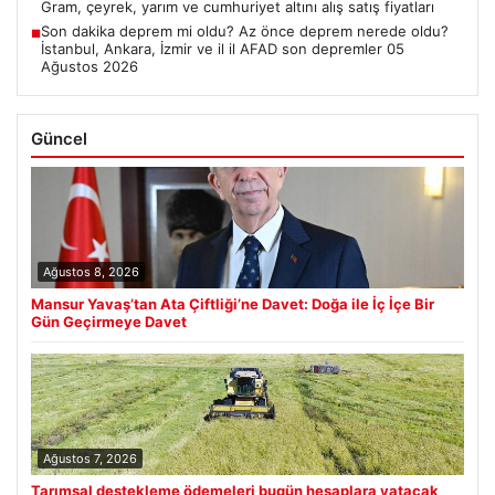
Gram, çeyrek, yarım ve cumhuriyet altını alış satış fiyatları
Son dakika deprem mi oldu? Az önce deprem nerede oldu?
■
İstanbul, Ankara, İzmir ve il il AFAD son depremler 05
Ağustos 2026
Güncel
Ağustos 8, 2026
Mansur Yavaş’tan Ata Çiftliği’ne Davet: Doğa ile İç İçe Bir
Gün Geçirmeye Davet
Ağustos 7, 2026
Tarımsal destekleme ödemeleri bugün hesaplara yatacak