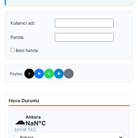
Kullanıcı adı:
Parola:
Beni hatırla
Paylaş:
Hava Durumu
☁
Ankara
NaN°C
ŞEHIR SEÇ