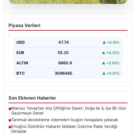
07.08.2026
Tarımsal destekleme ödemeleri bugün
Piyasa Verileri
hesaplara yatacak
USD
47.74
▲ +0.18%
EUR
55.25
▲ +0.32%
ALTIN
6660.6
▲ +2.59%
BTC
3096465
▲ +0.01%
Son Eklenen Haberler
Mansur Yavaş’tan Ata Çiftliği’ne Davet: Doğa ile İç İçe Bir Gün
■
Geçirmeye Davet
Tarımsal destekleme ödemeleri bugün hesaplara yatacak
■
Ertuğrul Özkök’ün Hakaret İddiaları Üzerine İfade Verdiği
■
Detaylar