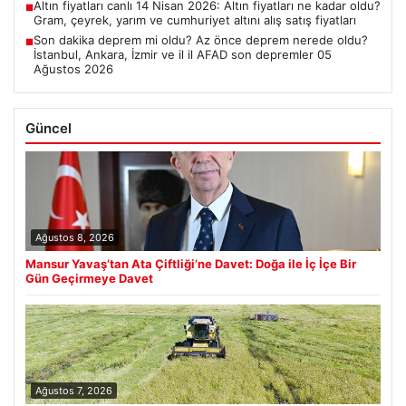
Altın fiyatları canlı 14 Nisan 2026: Altın fiyatları ne kadar oldu?
■
Gram, çeyrek, yarım ve cumhuriyet altını alış satış fiyatları
Son dakika deprem mi oldu? Az önce deprem nerede oldu?
■
İstanbul, Ankara, İzmir ve il il AFAD son depremler 05
Ağustos 2026
Güncel
Ağustos 8, 2026
Mansur Yavaş’tan Ata Çiftliği’ne Davet: Doğa ile İç İçe Bir
Gün Geçirmeye Davet
Ağustos 7, 2026