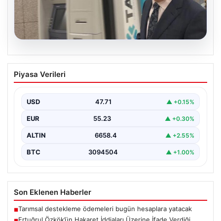
06.08.2026
Ertuğrul Özkök’ün Hakaret İddiaları
Piyasa Verileri
Üzerine İfade Verdiği Detaylar
Ünlü gazeteci Ertuğrul Özkök, 'Cumhurbaşkanına
hakaret' suçlamasıyla yürütülen soruşturma
USD
47.71
▲ +0.15%
kapsamında alınan ifadesinde, bu tür…
EUR
55.23
▲ +0.30%
ALTIN
6658.4
▲ +2.55%
BTC
3094504
▲ +1.00%
Son Eklenen Haberler
Tarımsal destekleme ödemeleri bugün hesaplara yatacak
■
Ertuğrul Özkök’ün Hakaret İddiaları Üzerine İfade Verdiği
■