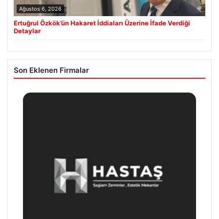
Ağustos 6, 2026
Ertuğrul Özkök’ün Hakaret İddiaları Üzerine İfade Verdiği
Detaylar
Son Eklenen Firmalar