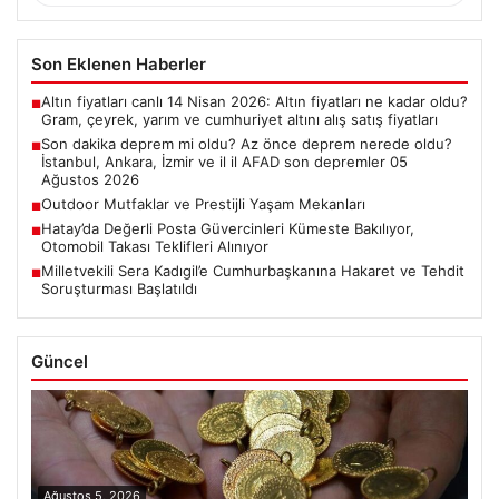
Son Eklenen Haberler
Altın fiyatları canlı 14 Nisan 2026: Altın fiyatları ne kadar oldu?
■
Gram, çeyrek, yarım ve cumhuriyet altını alış satış fiyatları
Son dakika deprem mi oldu? Az önce deprem nerede oldu?
■
İstanbul, Ankara, İzmir ve il il AFAD son depremler 05
Ağustos 2026
Outdoor Mutfaklar ve Prestijli Yaşam Mekanları
■
Hatay’da Değerli Posta Güvercinleri Kümeste Bakılıyor,
■
Otomobil Takası Teklifleri Alınıyor
Milletvekili Sera Kadıgil’e Cumhurbaşkanına Hakaret ve Tehdit
■
Soruşturması Başlatıldı
Güncel
Ağustos 5, 2026