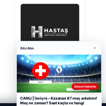
×
Göz Atın
Hastaş Beton
Mayıs 26, 2026
Güncel Haberler
CANLI | İsviçre – Kazanan 87 maç anlatımı!
Maç ne zaman? Saat kaçta ve hangi