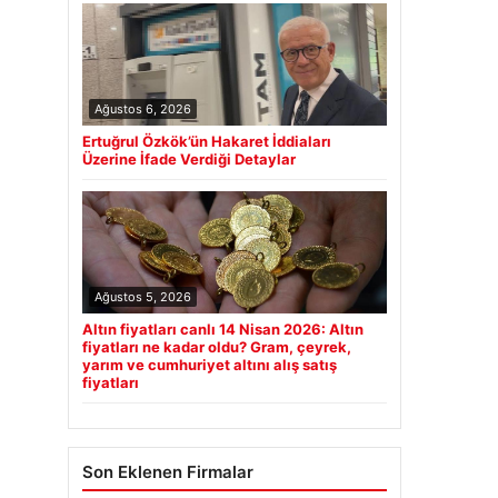
Ağustos 6, 2026
Ertuğrul Özkök’ün Hakaret İddiaları
Üzerine İfade Verdiği Detaylar
Ağustos 5, 2026
Altın fiyatları canlı 14 Nisan 2026: Altın
fiyatları ne kadar oldu? Gram, çeyrek,
yarım ve cumhuriyet altını alış satış
fiyatları
Son Eklenen Firmalar