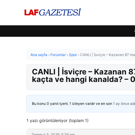
Ana sayfa
›
Forumlar
›
Spor
›
CANLI | İsviçre – Kazanan 87 m
CANLI | İsviçre – Kazanan 
kaçta ve hangi kanalda? –
Bu konu 0 yanıt içerir, 1 izleyen vardır ve en son
1 ay önce
ad
1 yazı görüntüleniyor (toplam 1)
Temmuz 5, 2026: 5:36 pm