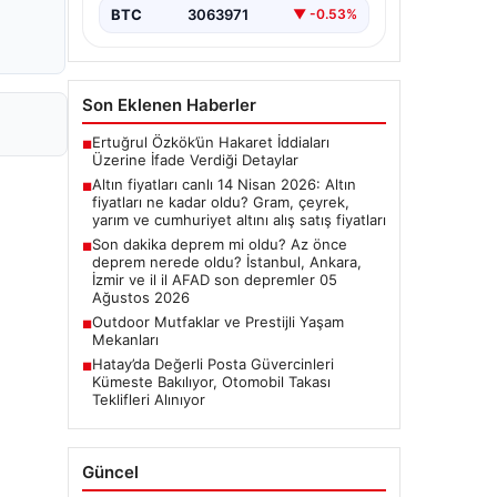
BTC
3063971
▼ -0.53%
Son Eklenen Haberler
Ertuğrul Özkök’ün Hakaret İddiaları
■
Üzerine İfade Verdiği Detaylar
Altın fiyatları canlı 14 Nisan 2026: Altın
■
fiyatları ne kadar oldu? Gram, çeyrek,
yarım ve cumhuriyet altını alış satış fiyatları
Son dakika deprem mi oldu? Az önce
■
deprem nerede oldu? İstanbul, Ankara,
İzmir ve il il AFAD son depremler 05
Ağustos 2026
Outdoor Mutfaklar ve Prestijli Yaşam
■
Mekanları
Hatay’da Değerli Posta Güvercinleri
■
Kümeste Bakılıyor, Otomobil Takası
Teklifleri Alınıyor
Güncel