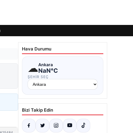
ı
Hava Durumu
☁
Ankara
NaN°C
ŞEHIR SEÇ
Bizi Takip Edin
#25484