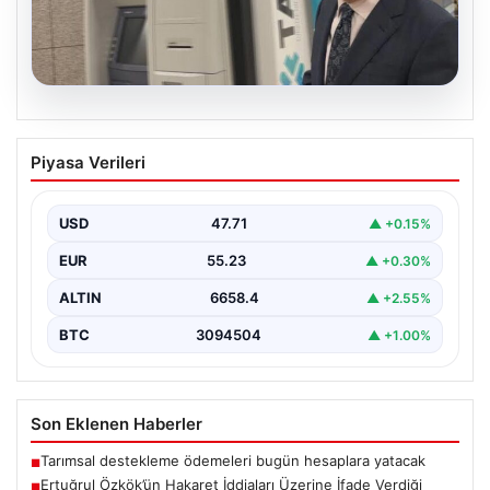
06.08.2026
Ertuğrul Özkök’ün Hakaret İddiaları
Piyasa Verileri
Üzerine İfade Verdiği Detaylar
Ünlü gazeteci Ertuğrul Özkök, 'Cumhurbaşkanına
hakaret' suçlamasıyla yürütülen soruşturma
USD
47.71
▲ +0.15%
kapsamında alınan ifadesinde, bu tür…
EUR
55.23
▲ +0.30%
ALTIN
6658.4
▲ +2.55%
BTC
3094504
▲ +1.00%
Son Eklenen Haberler
Tarımsal destekleme ödemeleri bugün hesaplara yatacak
■
Ertuğrul Özkök’ün Hakaret İddiaları Üzerine İfade Verdiği
■