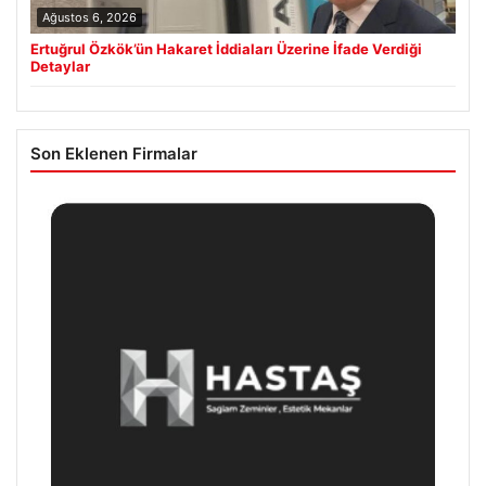
Ağustos 6, 2026
Ertuğrul Özkök’ün Hakaret İddiaları Üzerine İfade Verdiği
Detaylar
Son Eklenen Firmalar