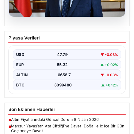
08.08.2026
Mansur Yavaş’tan Ata Çiftliği’ne Davet:
Piyasa Verileri
Doğa ile İç İçe Bir Gün Geçirmeye Davet
Başkent Ankara’nın sevilen belediye başkanı Mansur
Yavaş, geçtiğimiz günlerde yaptığı açıklamayla
USD
47.79
▼ -0.03%
Ankaralıları Gölbaşı bölgesinde…
EUR
55.32
▲ +0.02%
ALTIN
6658.7
▼ -0.03%
BTC
3099480
▲ +0.12%
Son Eklenen Haberler
Altın Fiyatlarındaki Güncel Durum 8 Nisan 2026
■
Mansur Yavaş’tan Ata Çiftliği’ne Davet: Doğa ile İç İçe Bir Gün
■
Geçirmeye Davet