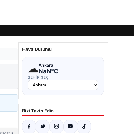
ı
Hava Durumu
☁
Ankara
NaN°C
ŞEHIR SEÇ
Bizi Takip Edin
#20738