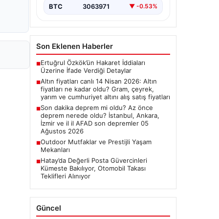
BTC
3063971
▼ -0.53%
Son Eklenen Haberler
Ertuğrul Özkök’ün Hakaret İddiaları
■
Üzerine İfade Verdiği Detaylar
Altın fiyatları canlı 14 Nisan 2026: Altın
■
fiyatları ne kadar oldu? Gram, çeyrek,
yarım ve cumhuriyet altını alış satış fiyatları
Son dakika deprem mi oldu? Az önce
■
deprem nerede oldu? İstanbul, Ankara,
İzmir ve il il AFAD son depremler 05
Ağustos 2026
Outdoor Mutfaklar ve Prestijli Yaşam
■
Mekanları
Hatay’da Değerli Posta Güvercinleri
■
Kümeste Bakılıyor, Otomobil Takası
Teklifleri Alınıyor
Güncel