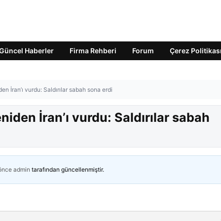
Güncel Haberler
Firma Rehberi
Forum
Çerez Politikas
İran’ı vurdu: Saldırılar sabah sona erdi
en İran’ı vurdu: Saldırılar sabah
 önce
admin
tarafından güncellenmiştir.