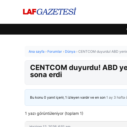
Ana sayfa
›
Forumlar
›
Dünya
›
CENTCOM duyurdu! ABD yeniden 
CENTCOM duyurdu! ABD yenid
sona erdi
Bu konu 0 yanıt içerir, 1 izleyen vardır ve en son
1 ay 3 hafta
1 yazı görüntüleniyor (toplam 1)
Haziran 12, 2026: 6:51 am