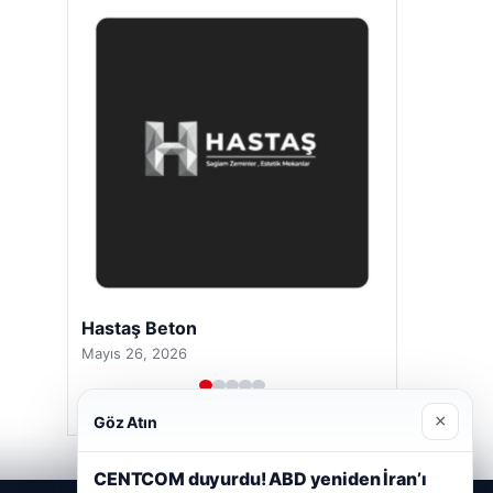
Hastaş Beton
Mayıs 26, 2026
×
Göz Atın
CENTCOM duyurdu! ABD yeniden İran’ı