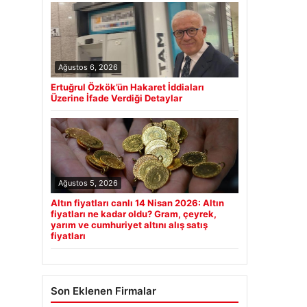
Ağustos 6, 2026
Ertuğrul Özkök’ün Hakaret İddiaları
Üzerine İfade Verdiği Detaylar
Ağustos 5, 2026
Altın fiyatları canlı 14 Nisan 2026: Altın
fiyatları ne kadar oldu? Gram, çeyrek,
yarım ve cumhuriyet altını alış satış
fiyatları
Son Eklenen Firmalar