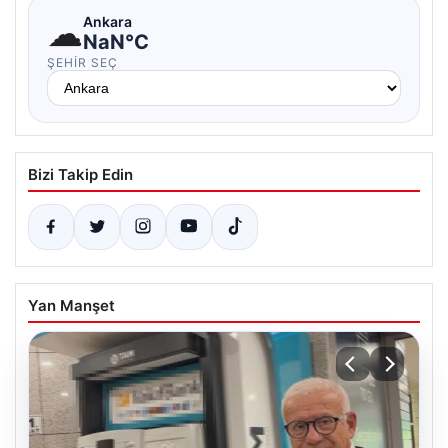
☁
Ankara
NaN°C
ŞEHIR SEÇ
Bizi Takip Edin
Yan Manşet