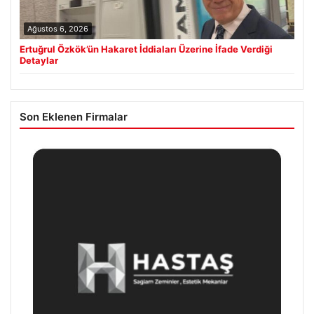
Ağustos 6, 2026
Ertuğrul Özkök’ün Hakaret İddiaları Üzerine İfade Verdiği
Detaylar
Son Eklenen Firmalar