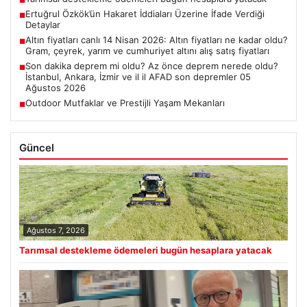
■
Ertuğrul Özkök’ün Hakaret İddiaları Üzerine İfade Verdiği
■
Detaylar
Altın fiyatları canlı 14 Nisan 2026: Altın fiyatları ne kadar oldu?
■
Gram, çeyrek, yarım ve cumhuriyet altını alış satış fiyatları
Son dakika deprem mi oldu? Az önce deprem nerede oldu?
■
İstanbul, Ankara, İzmir ve il il AFAD son depremler 05
Ağustos 2026
Outdoor Mutfaklar ve Prestijli Yaşam Mekanları
■
Güncel
Ağustos 7, 2026
Tarımsal destekleme ödemeleri bugün hesaplara yatacak