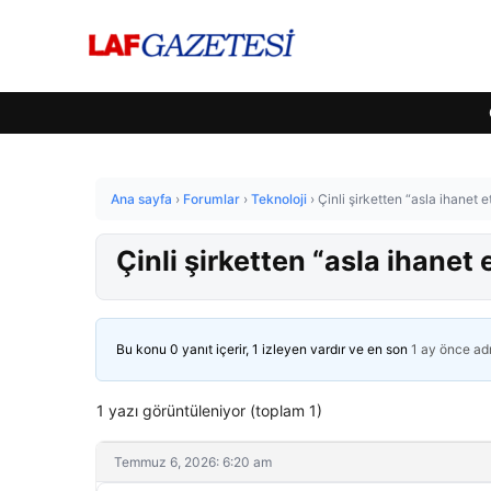
Ana sayfa
›
Forumlar
›
Teknoloji
›
Çinli şirketten “asla ihanet
Çinli şirketten “asla ihanet
Bu konu 0 yanıt içerir, 1 izleyen vardır ve en son
1 ay önce
ad
1 yazı görüntüleniyor (toplam 1)
Temmuz 6, 2026: 6:20 am