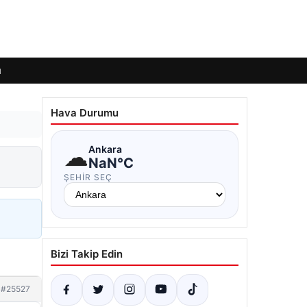
ı
Hava Durumu
☁
Ankara
NaN°C
ŞEHIR SEÇ
Bizi Takip Edin
#25527