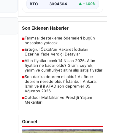
BTC
3094504
▲ +1.00%
Son Eklenen Haberler
Tarımsal destekleme ödemeleri bugün
■
hesaplara yatacak
Ertuğrul Özkök’ün Hakaret İddiaları
■
Üzerine İfade Verdiği Detaylar
Altın fiyatları canlı 14 Nisan 2026: Altın
■
fiyatları ne kadar oldu? Gram, çeyrek,
yarım ve cumhuriyet altını alış satış fiyatları
Son dakika deprem mi oldu? Az önce
■
deprem nerede oldu? İstanbul, Ankara,
İzmir ve il il AFAD son depremler 05
Ağustos 2026
Outdoor Mutfaklar ve Prestijli Yaşam
■
Mekanları
Güncel