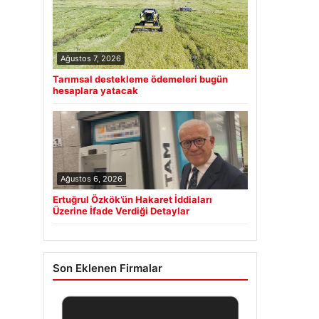
Ağustos 7, 2026
Tarımsal destekleme ödemeleri bugün
hesaplara yatacak
Ağustos 6, 2026
Ertuğrul Özkök’ün Hakaret İddiaları
Üzerine İfade Verdiği Detaylar
Son Eklenen Firmalar