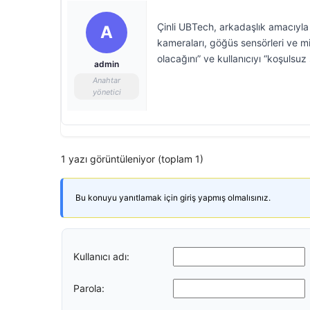
Çinli UBTech, arkadaşlık amacıyla g
A
kameraları, göğüs sensörleri ve m
olacağını” ve kullanıcıyı “koşulsuz
admin
Anahtar
yönetici
1 yazı görüntüleniyor (toplam 1)
Bu konuyu yanıtlamak için giriş yapmış olmalısınız.
Kullanıcı adı:
Parola: