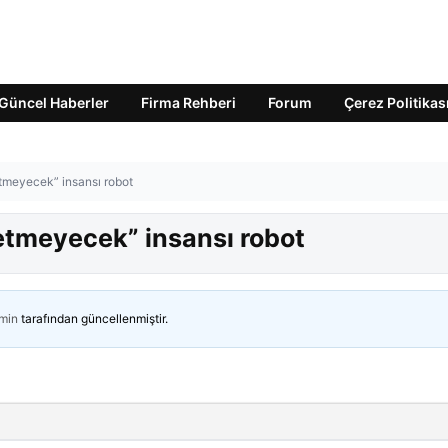
Güncel Haberler
Firma Rehberi
Forum
Çerez Politikas
 etmeyecek” insansı robot
 etmeyecek” insansı robot
min
tarafından güncellenmiştir.