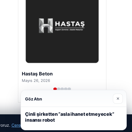
Hastaş Beton
Mayıs 26, 2026
×
Göz Atın
Çinli şirketten “asla ihanet etmeyecek”
insansı robot
ıyoruz.
Çerez Politikamız
Reddet
Kabul Et