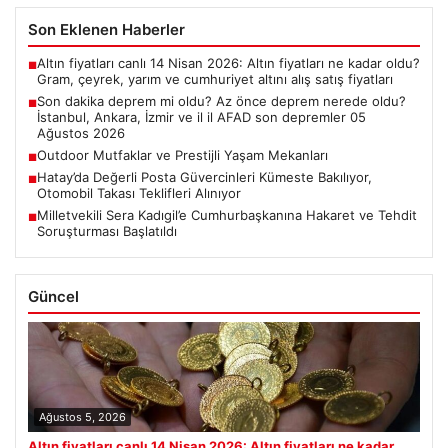
Son Eklenen Haberler
Altın fiyatları canlı 14 Nisan 2026: Altın fiyatları ne kadar oldu?
■
Gram, çeyrek, yarım ve cumhuriyet altını alış satış fiyatları
Son dakika deprem mi oldu? Az önce deprem nerede oldu?
■
İstanbul, Ankara, İzmir ve il il AFAD son depremler 05
Ağustos 2026
Outdoor Mutfaklar ve Prestijli Yaşam Mekanları
■
Hatay’da Değerli Posta Güvercinleri Kümeste Bakılıyor,
■
Otomobil Takası Teklifleri Alınıyor
Milletvekili Sera Kadıgil’e Cumhurbaşkanına Hakaret ve Tehdit
■
Soruşturması Başlatıldı
Güncel
Ağustos 5, 2026
Altın fiyatları canlı 14 Nisan 2026: Altın fiyatları ne kadar