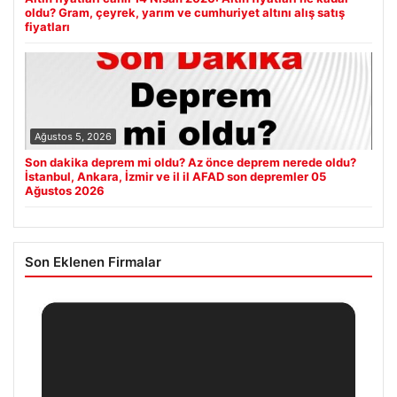
oldu? Gram, çeyrek, yarım ve cumhuriyet altını alış satış
fiyatları
Ağustos 5, 2026
Son dakika deprem mi oldu? Az önce deprem nerede oldu?
İstanbul, Ankara, İzmir ve il il AFAD son depremler 05
Ağustos 2026
Son Eklenen Firmalar