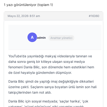
1 yazı görüntüleniyor (toplam 1)
Mayıs 22, 2026: 8:51 am
#16360
A
admin
Anahtar yönetici
YouTube’da yayınladığı makyaj videolarıyla tanınan ve
daha sonra geniş bir kitleye ulaşan sosyal medya
fenomeni Danla Bilic, son dönemde hem estetikleri hem
de özel hayatıyla gündemden düşmüyor.
Danla Bilic şimdi de yaptığı imaj değişikliğiyle dikkatleri
üzerine çekti. Saçlarını sarıya boyatan ünlü ismin son hali
takipçilerinden tam not aldı.
Danla Bilic için sosyal medyada; ‘saçlar harika’, ‘çok
yakışmış’, ‘güzel görünüyor’ gibi yorumlar yapıldı.