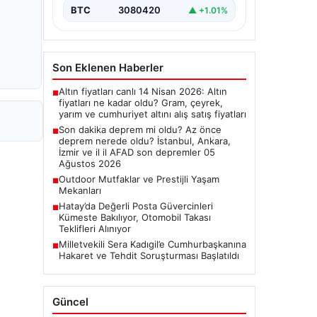
Deprem Durumu ve Son
BTC
3080420
▲ +1.01%
Değerlendirmeler", "content":
"Bugün ülkemizde…
Son Eklenen Haberler
Altın fiyatları canlı 14 Nisan 2026: Altın
■
fiyatları ne kadar oldu? Gram, çeyrek,
yarım ve cumhuriyet altını alış satış fiyatları
Son dakika deprem mi oldu? Az önce
■
deprem nerede oldu? İstanbul, Ankara,
İzmir ve il il AFAD son depremler 05
Ağustos 2026
Outdoor Mutfaklar ve Prestijli Yaşam
■
Mekanları
Hatay’da Değerli Posta Güvercinleri
■
Kümeste Bakılıyor, Otomobil Takası
Teklifleri Alınıyor
Milletvekili Sera Kadıgil’e Cumhurbaşkanına
■
Hakaret ve Tehdit Soruşturması Başlatıldı
Güncel