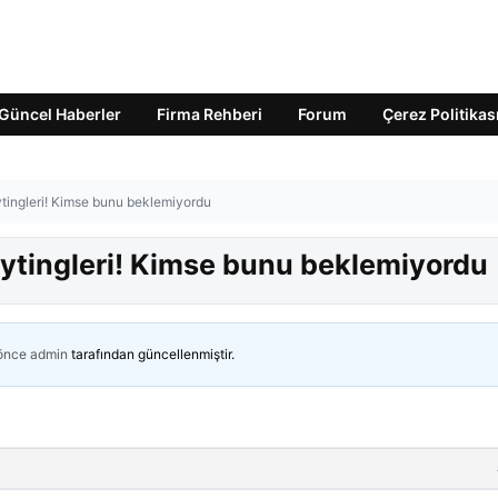
Güncel Haberler
Firma Rehberi
Forum
Çerez Politikas
tingleri! Kimse bunu beklemiyordu
ytingleri! Kimse bunu beklemiyordu
 önce
admin
tarafından güncellenmiştir.