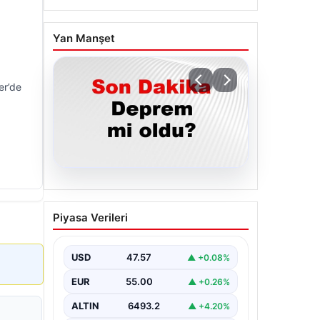
Yan Manşet
er’de
05.08.2026
Son dakika deprem mi
Piyasa Verileri
oldu? Az önce deprem
nerede oldu? İstanbul,
Ankara, İzmir ve il il AFAD
USD
47.57
▲ +0.08%
son depremler 05
EUR
55.00
▲ +0.26%
Ağustos 2026
ALTIN
6493.2
▲ +4.20%
{ "title": "05 Ağustos 2026 Güncel