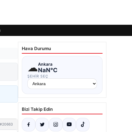
ı
Hava Durumu
☁
Ankara
NaN°C
ŞEHIR SEÇ
Bizi Takip Edin
#20663