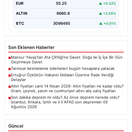
EUR
55.25
▲ +0.32%
ALTIN
6660.6
▲ +2.59%
BTC
3096465
▲ +0.01%
Son Eklenen Haberler
Mansur Yavaş’tan Ata Çiftliği’ne Davet: Doğa ile İç İçe Bir Gün
■
Geçirmeye Davet
Tarımsal destekleme ödemeleri bugün hesaplara yatacak
■
Ertuğrul Özkök’ün Hakaret İddiaları Üzerine İfade Verdiği
■
Detaylar
Altın fiyatları canlı 14 Nisan 2026: Altın fiyatları ne kadar oldu?
■
Gram, çeyrek, yarım ve cumhuriyet altını alış satış fiyatları
Son dakika deprem mi oldu? Az önce deprem nerede oldu?
■
İstanbul, Ankara, İzmir ve il il AFAD son depremler 05
Ağustos 2026
Güncel