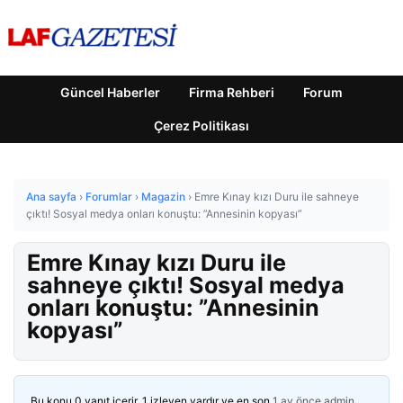
Güncel Haberler
Firma Rehberi
Forum
Çerez Politikası
Ana sayfa
›
Forumlar
›
Magazin
›
Emre Kınay kızı Duru ile sahneye
çıktı! Sosyal medya onları konuştu: ”Annesinin kopyası”
Emre Kınay kızı Duru ile
sahneye çıktı! Sosyal medya
onları konuştu: ”Annesinin
kopyası”
Bu konu 0 yanıt içerir, 1 izleyen vardır ve en son
1 ay önce
admin