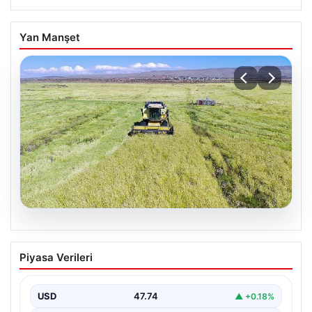
Yan Manşet
07.08.2026
Tarımsal destekleme ödemeleri bugün
Piyasa Verileri
hesaplara yatacak
USD
47.74
▲ +0.18%