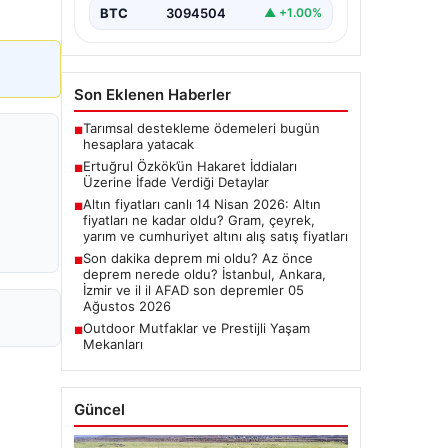
BTC
3094504
▲ +1.00%
Son Eklenen Haberler
Tarımsal destekleme ödemeleri bugün
■
hesaplara yatacak
Ertuğrul Özkök’ün Hakaret İddiaları
■
Üzerine İfade Verdiği Detaylar
Altın fiyatları canlı 14 Nisan 2026: Altın
■
fiyatları ne kadar oldu? Gram, çeyrek,
yarım ve cumhuriyet altını alış satış fiyatları
Son dakika deprem mi oldu? Az önce
■
deprem nerede oldu? İstanbul, Ankara,
İzmir ve il il AFAD son depremler 05
Ağustos 2026
Outdoor Mutfaklar ve Prestijli Yaşam
■
Mekanları
Güncel