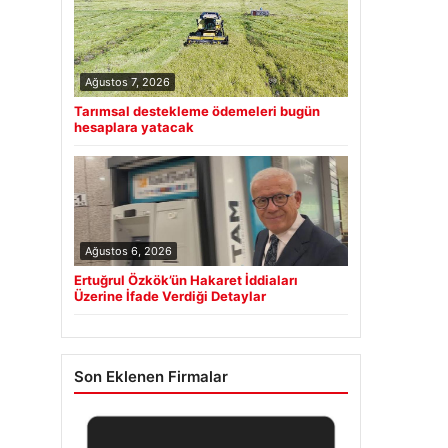
Ağustos 7, 2026
Tarımsal destekleme ödemeleri bugün
hesaplara yatacak
Ağustos 6, 2026
Ertuğrul Özkök’ün Hakaret İddiaları
Üzerine İfade Verdiği Detaylar
Son Eklenen Firmalar