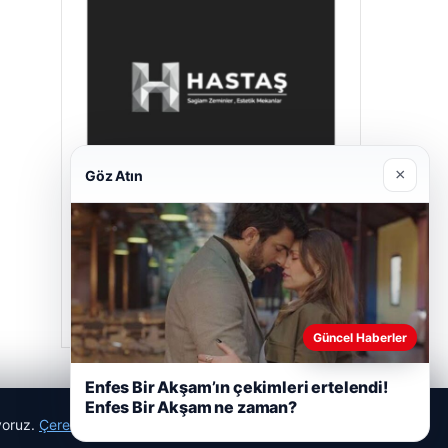
×
Göz Atın
Hastaş Beton
Mayıs 26, 2026
Güncel Haberler
Enfes Bir Akşam’ın çekimleri ertelendi!
Enfes Bir Akşam ne zaman?
ıyoruz.
Çerez Politikamız
Reddet
Kabul Et