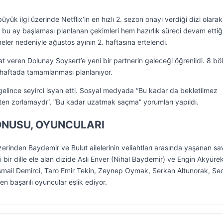
yük ilgi üzerinde Netflix’in en hızlı 2. sezon onayı verdiği dizi olarak
in bu ay başlaması planlanan çekimleri hem hazırlık süreci devam ettiği
er nedeniyle ağustos ayının 2. haftasına ertelendi.
t veren Dolunay Soysert’e yeni bir partnerin geleceği öğrenildi. 8 bö
2 haftada tamamlanması planlanıyor.
elince seyirci isyan etti. Sosyal medyada “Bu kadar da bekletilmez
 “Zaten zorlamaydı”, “Bu kadar uzatmak saçma” yorumları yapıldı.
ONUSU, OYUNCULARI
üzerinden Baydemir ve Bulut ailelerinin veliahtları arasında yaşanan sa
 bir dille ele alan dizide Aslı Enver (Nihal Baydemir) ve Engin Akyürek
smail Demirci, Taro Emir Tekin, Zeynep Oymak, Serkan Altunorak, Se
den başarılı oyuncular eşlik ediyor.