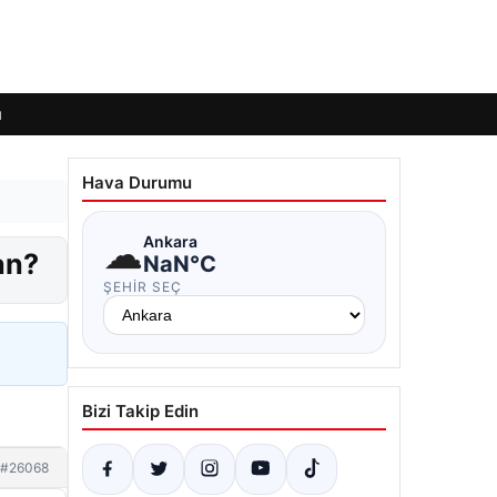
ı
Hava Durumu
☁
Ankara
an?
NaN°C
ŞEHIR SEÇ
Bizi Takip Edin
#26068