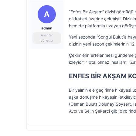
“Enfes Bir Akşam” dizisi gördüğü bü
A
dikkatleri üzerine çekmişti. Dizin
hem de platformla uzayan görüşmel
admin
Anahtar
Yeni sezonda “Songül Bulut”a haya
yönetici
dizinin yeni sezon çekimlerinin 1
Çekimlerin ertelenmesi gündeme g
izleyici”, “İptal olmaz inşallah”,
ENFES BİR AKŞAM K
Bir yalının ele geçirilme hikâyesi 
aşka dönüşme hikâyesini etkileyici
(Osman Bulut) Dolunay Soysert, İ
Avcı ve Selin Şekerci gibi birbirin