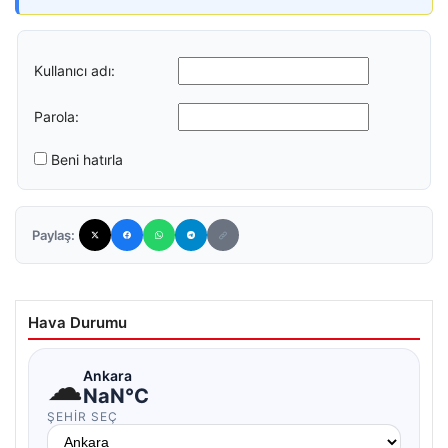
Kullanıcı adı:
Parola:
Beni hatırla
Paylaş:
Hava Durumu
☁
Ankara
NaN°C
ŞEHIR SEÇ