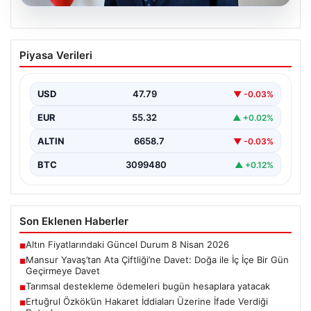
08.08.2026
Mansur Yavaş’tan Ata Çiftliği’ne Davet:
Piyasa Verileri
Doğa ile İç İçe Bir Gün Geçirmeye Davet
Başkent Ankara’nın sevilen belediye başkanı Mansur
Yavaş, geçtiğimiz günlerde yaptığı açıklamayla
USD
47.79
▼ -0.03%
Ankaralıları Gölbaşı bölgesinde…
EUR
55.32
▲ +0.02%
ALTIN
6658.7
▼ -0.03%
BTC
3099480
▲ +0.12%
Son Eklenen Haberler
Altın Fiyatlarındaki Güncel Durum 8 Nisan 2026
■
Mansur Yavaş’tan Ata Çiftliği’ne Davet: Doğa ile İç İçe Bir Gün
■
Geçirmeye Davet
Tarımsal destekleme ödemeleri bugün hesaplara yatacak
■
Ertuğrul Özkök’ün Hakaret İddiaları Üzerine İfade Verdiği
■