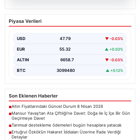
08.08.2026
Mansur Yavaş’tan Ata Çiftliği’ne Davet:
Piyasa Verileri
Doğa ile İç İçe Bir Gün Geçirmeye Davet
Başkent Ankara’nın sevilen belediye başkanı Mansur
Yavaş, geçtiğimiz günlerde yaptığı açıklamayla
USD
47.79
▼ -0.03%
Ankaralıları Gölbaşı bölgesinde…
EUR
55.32
▲ +0.02%
ALTIN
6658.7
▼ -0.03%
BTC
3099480
▲ +0.12%
Son Eklenen Haberler
Altın Fiyatlarındaki Güncel Durum 8 Nisan 2026
■
Mansur Yavaş’tan Ata Çiftliği’ne Davet: Doğa ile İç İçe Bir Gün
■
Geçirmeye Davet
Tarımsal destekleme ödemeleri bugün hesaplara yatacak
■
Ertuğrul Özkök’ün Hakaret İddiaları Üzerine İfade Verdiği
■
Detaylar