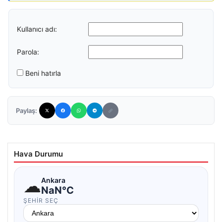
Kullanıcı adı:
Parola:
Beni hatırla
Paylaş:
Hava Durumu
☁
Ankara
NaN°C
ŞEHIR SEÇ