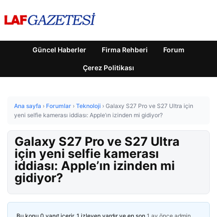
Güncel Haberler
Firma Rehberi
Forum
Çerez Politikası
Ana sayfa
›
Forumlar
›
Teknoloji
›
Galaxy S27 Pro ve S27 Ultra için
yeni selfie kamerası iddiası: Apple’ın izinden mi gidiyor?
Galaxy S27 Pro ve S27 Ultra
için yeni selfie kamerası
iddiası: Apple’ın izinden mi
gidiyor?
Bu konu 0 yanıt içerir, 1 izleyen vardır ve en son
1 ay önce
admin