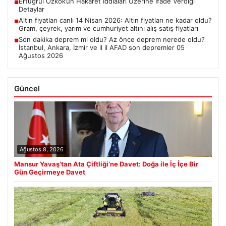
Ertuğrul Özkök’ün Hakaret İddiaları Üzerine İfade Verdiği
■
Detaylar
Altın fiyatları canlı 14 Nisan 2026: Altın fiyatları ne kadar oldu?
■
Gram, çeyrek, yarım ve cumhuriyet altını alış satış fiyatları
Son dakika deprem mi oldu? Az önce deprem nerede oldu?
■
İstanbul, Ankara, İzmir ve il il AFAD son depremler 05
Ağustos 2026
Güncel
Ağustos 8, 2026
Mansur Yavaş’tan Ata Çiftliği’ne Davet: Doğa ile İç İçe Bir
Gün Geçirmeye Davet