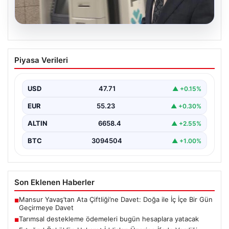
06.08.2026
Ertuğrul Özkök’ün Hakaret İddiaları
Piyasa Verileri
Üzerine İfade Verdiği Detaylar
Ünlü gazeteci Ertuğrul Özkök, 'Cumhurbaşkanına
hakaret' suçlamasıyla yürütülen soruşturma
USD
47.71
▲ +0.15%
kapsamında alınan ifadesinde, bu tür…
EUR
55.23
▲ +0.30%
ALTIN
6658.4
▲ +2.55%
BTC
3094504
▲ +1.00%
Son Eklenen Haberler
Mansur Yavaş’tan Ata Çiftliği’ne Davet: Doğa ile İç İçe Bir Gün
■
Geçirmeye Davet
Tarımsal destekleme ödemeleri bugün hesaplara yatacak
■