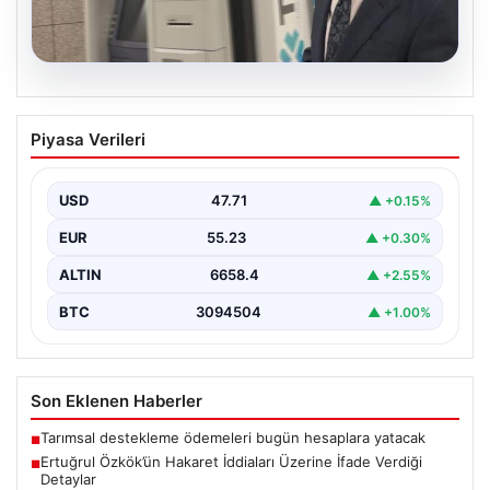
06.08.2026
Ertuğrul Özkök’ün Hakaret İddiaları
Piyasa Verileri
Üzerine İfade Verdiği Detaylar
Ünlü gazeteci Ertuğrul Özkök, 'Cumhurbaşkanına
hakaret' suçlamasıyla yürütülen soruşturma
USD
47.71
▲ +0.15%
kapsamında alınan ifadesinde, bu tür…
EUR
55.23
▲ +0.30%
ALTIN
6658.4
▲ +2.55%
BTC
3094504
▲ +1.00%
Son Eklenen Haberler
Tarımsal destekleme ödemeleri bugün hesaplara yatacak
■
Ertuğrul Özkök’ün Hakaret İddiaları Üzerine İfade Verdiği
■
Detaylar