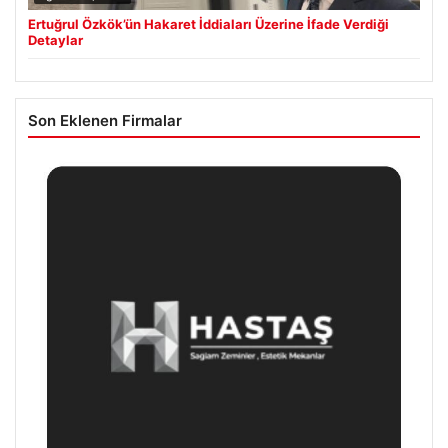
Ertuğrul Özkök’ün Hakaret İddiaları Üzerine İfade Verdiği
Detaylar
Son Eklenen Firmalar