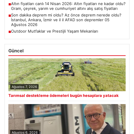
Altın fiyatları canlı 14 Nisan 2026: Altın fiyatları ne kadar oldu?
■
Gram, çeyrek, yarım ve cumhuriyet altını alış satış fiyatları
Son dakika deprem mi oldu? Az önce deprem nerede oldu?
■
İstanbul, Ankara, İzmir ve il il AFAD son depremler 05
Ağustos 2026
Outdoor Mutfaklar ve Prestijli Yaşam Mekanları
■
Güncel
Ağustos 7, 2026
Tarımsal destekleme ödemeleri bugün hesaplara yatacak
Ağustos 6, 2026