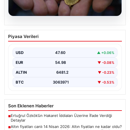
05.08.2026
Altın fiyatları canlı 14 Nisan 2026: Altın
Piyasa Verileri
fiyatları ne kadar oldu? Gram, çeyrek,
yarım ve cumhuriyet altını alış satış
fiyatları
USD
47.60
▲ +0.06%
EUR
54.98
▼ -0.08%
ALTIN
6481.2
▼ -0.23%
BTC
3063971
▼ -0.53%
Son Eklenen Haberler
Ertuğrul Özkök’ün Hakaret İddiaları Üzerine İfade Verdiği
■
Detaylar
Altın fiyatları canlı 14 Nisan 2026: Altın fiyatları ne kadar oldu?
■