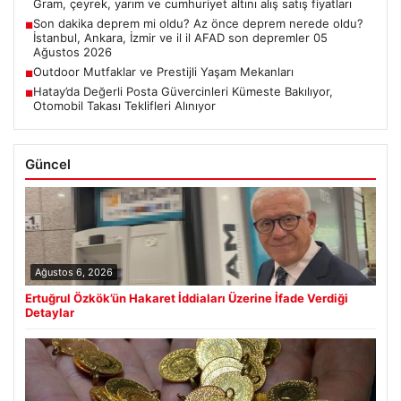
Gram, çeyrek, yarım ve cumhuriyet altını alış satış fiyatları
Son dakika deprem mi oldu? Az önce deprem nerede oldu?
■
İstanbul, Ankara, İzmir ve il il AFAD son depremler 05
Ağustos 2026
Outdoor Mutfaklar ve Prestijli Yaşam Mekanları
■
Hatay’da Değerli Posta Güvercinleri Kümeste Bakılıyor,
■
Otomobil Takası Teklifleri Alınıyor
Güncel
Ağustos 6, 2026
Ertuğrul Özkök’ün Hakaret İddiaları Üzerine İfade Verdiği
Detaylar