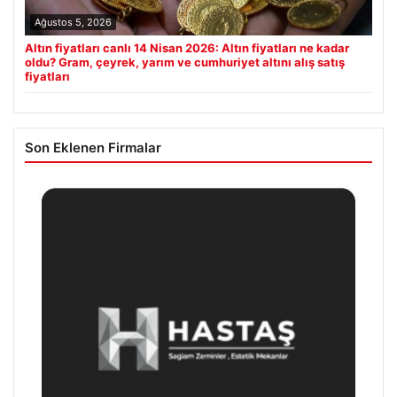
Ağustos 5, 2026
Altın fiyatları canlı 14 Nisan 2026: Altın fiyatları ne kadar
oldu? Gram, çeyrek, yarım ve cumhuriyet altını alış satış
fiyatları
Son Eklenen Firmalar