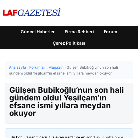
Güncel Haberler
Firma Rehberi
Forum
Çerez Politikası
Ana sayfa
›
Forumlar
›
Magazin
›
Gülşen Bubikoğlu’nun son hali
gündem oldu! Yeşilçam’ın efsane ismi yıllara meydan okuyor
Gülşen Bubikoğlu’nun son hali
gündem oldu! Yeşilçam’ın
efsane ismi yıllara meydan
okuyor
Bu konu 0 yanıt içerir, 1 izleyen vardır ve en son
1 ay 3 hafta önce