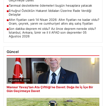
Geçirmeye Davet
Tarımsal destekleme ödemeleri bugün hesaplara yatacak
■
Ertuğrul Özkök’ün Hakaret İddiaları Üzerine İfade Verdiği
■
Detaylar
Altın fiyatları canlı 14 Nisan 2026: Altın fiyatları ne kadar oldu?
■
Gram, çeyrek, yarım ve cumhuriyet altını alış satış fiyatları
Son dakika deprem mi oldu? Az önce deprem nerede oldu?
■
İstanbul, Ankara, İzmir ve il il AFAD son depremler 05
Ağustos 2026
Güncel
Ağustos 8, 2026
Mansur Yavaş’tan Ata Çiftliği’ne Davet: Doğa ile İç İçe Bir
Gün Geçirmeye Davet