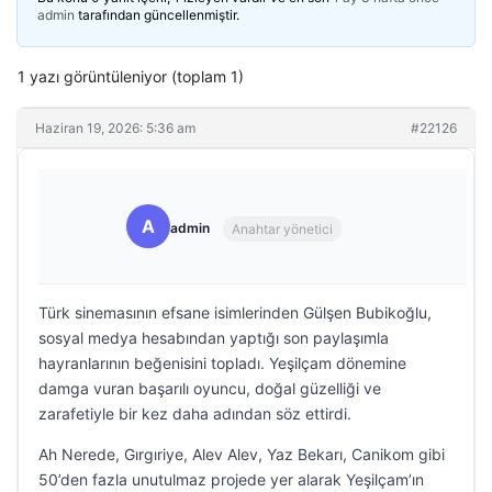
admin
tarafından güncellenmiştir.
1 yazı görüntüleniyor (toplam 1)
Haziran 19, 2026: 5:36 am
#22126
A
admin
Anahtar yönetici
Türk sinemasının efsane isimlerinden Gülşen Bubikoğlu,
sosyal medya hesabından yaptığı son paylaşımla
hayranlarının beğenisini topladı. Yeşilçam dönemine
damga vuran başarılı oyuncu, doğal güzelliği ve
zarafetiyle bir kez daha adından söz ettirdi.
Ah Nerede, Gırgıriye, Alev Alev, Yaz Bekarı, Canikom gibi
50’den fazla unutulmaz projede yer alarak Yeşilçam’ın