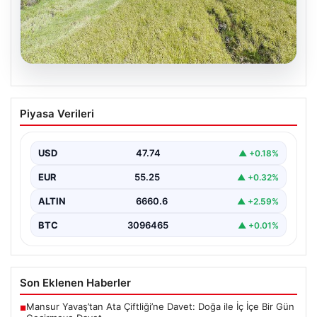
07.08.2026
Tarımsal destekleme ödemeleri bugün
Piyasa Verileri
hesaplara yatacak
USD
47.74
▲ +0.18%
EUR
55.25
▲ +0.32%
ALTIN
6660.6
▲ +2.59%
BTC
3096465
▲ +0.01%
Son Eklenen Haberler
Mansur Yavaş’tan Ata Çiftliği’ne Davet: Doğa ile İç İçe Bir Gün
■