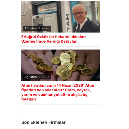
Ağustos 6, 2026
Ertuğrul Özkök’ün Hakaret İddiaları
Üzerine İfade Verdiği Detaylar
Ağustos 5, 2026
Altın fiyatları canlı 14 Nisan 2026: Altın
fiyatları ne kadar oldu? Gram, çeyrek,
yarım ve cumhuriyet altını alış satış
fiyatları
Son Eklenen Firmalar