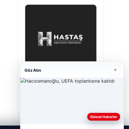
×
Göz Atın
Prenses Night Club
Nisan 29, 2026
Güncel Haberler