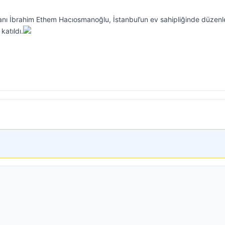
nı İbrahim Ethem Hacıosmanoğlu, İstanbul’un ev sahipliğinde düzen
katıldı.