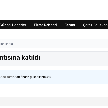
Güncel Haberler
Firma Rehberi
Forum
Çerez Politikas
na katıldı
tısına katıldı
 önce
admin
tarafından güncellenmiştir.