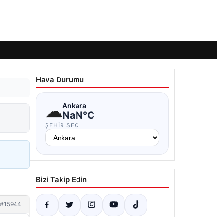
ı
Hava Durumu
☁
Ankara
NaN°C
ŞEHIR SEÇ
Bizi Takip Edin
#15944