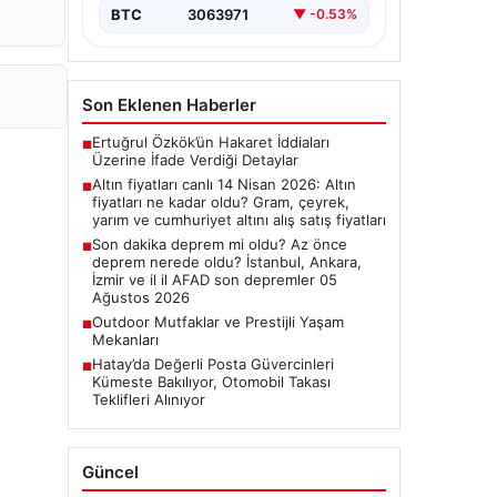
BTC
3063971
▼ -0.53%
Son Eklenen Haberler
Ertuğrul Özkök’ün Hakaret İddiaları
■
Üzerine İfade Verdiği Detaylar
Altın fiyatları canlı 14 Nisan 2026: Altın
■
fiyatları ne kadar oldu? Gram, çeyrek,
yarım ve cumhuriyet altını alış satış fiyatları
Son dakika deprem mi oldu? Az önce
■
deprem nerede oldu? İstanbul, Ankara,
İzmir ve il il AFAD son depremler 05
Ağustos 2026
Outdoor Mutfaklar ve Prestijli Yaşam
■
Mekanları
Hatay’da Değerli Posta Güvercinleri
■
Kümeste Bakılıyor, Otomobil Takası
Teklifleri Alınıyor
Güncel