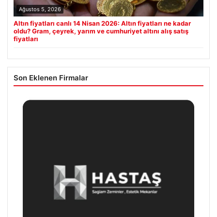
Ağustos 5, 2026
Altın fiyatları canlı 14 Nisan 2026: Altın fiyatları ne kadar
oldu? Gram, çeyrek, yarım ve cumhuriyet altını alış satış
fiyatları
Son Eklenen Firmalar