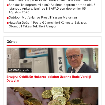
Son dakika deprem mi oldu? Az önce deprem nerede oldu?
■
İstanbul, Ankara, İzmir ve il il AFAD son depremler 05
Ağustos 2026
Outdoor Mutfaklar ve Prestijli Yaşam Mekanları
■
Hatay’da Değerli Posta Güvercinleri Kümeste Bakılıyor,
■
Otomobil Takası Teklifleri Alınıyor
Güncel
Ağustos 6, 2026
Ertuğrul Özkök’ün Hakaret İddiaları Üzerine İfade Verdiği
Detaylar