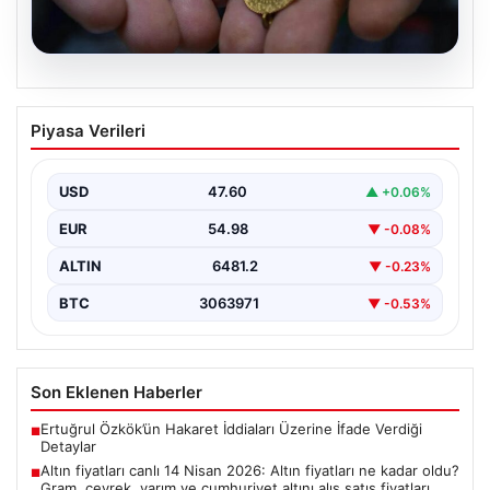
05.08.2026
Altın fiyatları canlı 14 Nisan 2026: Altın
Piyasa Verileri
fiyatları ne kadar oldu? Gram, çeyrek,
yarım ve cumhuriyet altını alış satış
fiyatları
USD
47.60
▲ +0.06%
EUR
54.98
▼ -0.08%
ALTIN
6481.2
▼ -0.23%
BTC
3063971
▼ -0.53%
Son Eklenen Haberler
Ertuğrul Özkök’ün Hakaret İddiaları Üzerine İfade Verdiği
■
Detaylar
Altın fiyatları canlı 14 Nisan 2026: Altın fiyatları ne kadar oldu?
■
Gram, çeyrek, yarım ve cumhuriyet altını alış satış fiyatları