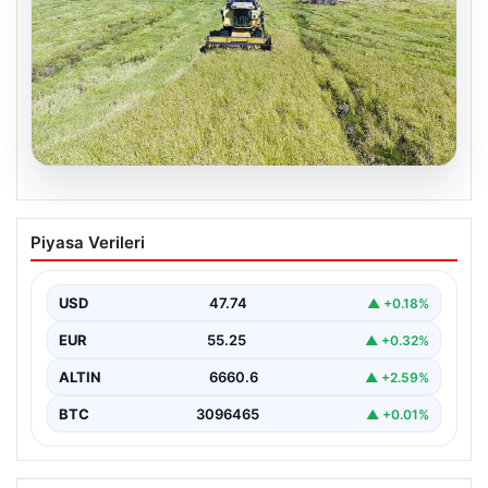
07.08.2026
Tarımsal destekleme ödemeleri bugün
Piyasa Verileri
hesaplara yatacak
USD
47.74
▲ +0.18%
EUR
55.25
▲ +0.32%
ALTIN
6660.6
▲ +2.59%
BTC
3096465
▲ +0.01%