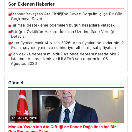
Son Eklenen Haberler
Mansur Yavaş’tan Ata Çiftliği’ne Davet: Doğa ile İç İçe Bir Gün
■
Geçirmeye Davet
Tarımsal destekleme ödemeleri bugün hesaplara yatacak
■
Ertuğrul Özkök’ün Hakaret İddiaları Üzerine İfade Verdiği
■
Detaylar
Altın fiyatları canlı 14 Nisan 2026: Altın fiyatları ne kadar oldu?
■
Gram, çeyrek, yarım ve cumhuriyet altını alış satış fiyatları
Son dakika deprem mi oldu? Az önce deprem nerede oldu?
■
İstanbul, Ankara, İzmir ve il il AFAD son depremler 05
Ağustos 2026
Güncel
Ağustos 8, 2026
Mansur Yavaş’tan Ata Çiftliği’ne Davet: Doğa ile İç İçe Bir
Gün Geçirmeye Davet