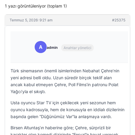
1 yazı görüntüleniyor (toplam 1)
Temmuz 5, 2026: 9:21 am
#25375
A
admin
Anahtar yönetici
Türk sinemasının önemli isimlerinden Nebahat Çehre’nin
yeni adresi belli oldu. Uzun süredir birçok teklif alan
ancak kabul etmeyen Çehre, Poll Films’in patronu Polat
Yağcı’yla el sıkıştı.
Usta oyuncu Star TV için çekilecek yeni sezonun hem
oyuncu kadrosuyla, hem de konusuyla en iddialı dizilerinin
başında gelen “Düğünümüz Var”la anlaşmaya vardı.
Birsen Altuntaş’ın haberine göre; Çehre, sürprizli bir
karakter olan komedi dizisinde “Feryal”e hayat verecek.