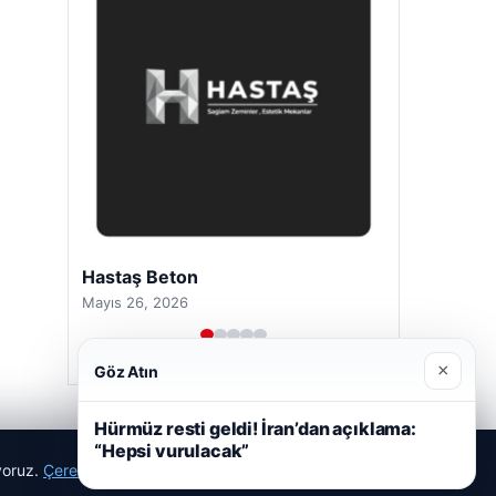
Hastaş Beton
Mayıs 26, 2026
×
Göz Atın
Hürmüz resti geldi! İran’dan açıklama:
“Hepsi vurulacak”
ıyoruz.
Çerez Politikamız
Reddet
Kabul Et