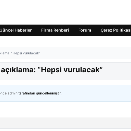
Güncel Haberler
Firma Rehberi
Forum
Çerez Politikas
çıklama: “Hepsi vurulacak”
n açıklama: “Hepsi vurulacak”
 önce
admin
tarafından güncellenmiştir.