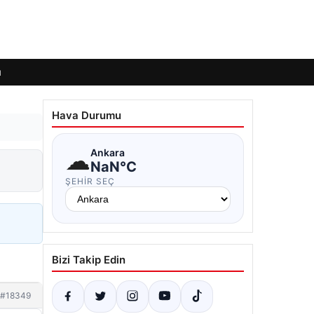
ı
Hava Durumu
☁
Ankara
NaN°C
ŞEHIR SEÇ
Bizi Takip Edin
#18349