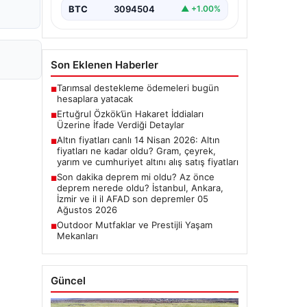
BTC
3094504
▲ +1.00%
Son Eklenen Haberler
Tarımsal destekleme ödemeleri bugün
■
hesaplara yatacak
Ertuğrul Özkök’ün Hakaret İddiaları
■
Üzerine İfade Verdiği Detaylar
Altın fiyatları canlı 14 Nisan 2026: Altın
■
fiyatları ne kadar oldu? Gram, çeyrek,
yarım ve cumhuriyet altını alış satış fiyatları
Son dakika deprem mi oldu? Az önce
■
deprem nerede oldu? İstanbul, Ankara,
İzmir ve il il AFAD son depremler 05
Ağustos 2026
Outdoor Mutfaklar ve Prestijli Yaşam
■
Mekanları
Güncel