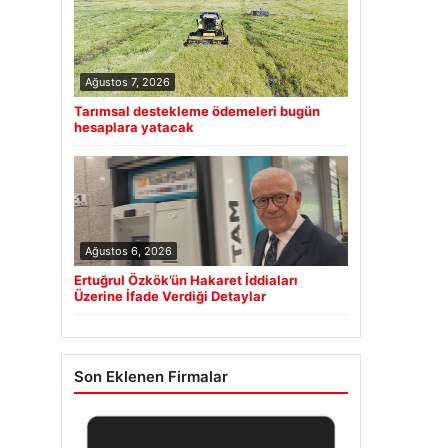
Ağustos 7, 2026
Tarımsal destekleme ödemeleri bugün
hesaplara yatacak
Ağustos 6, 2026
Ertuğrul Özkök’ün Hakaret İddiaları
Üzerine İfade Verdiği Detaylar
Son Eklenen Firmalar