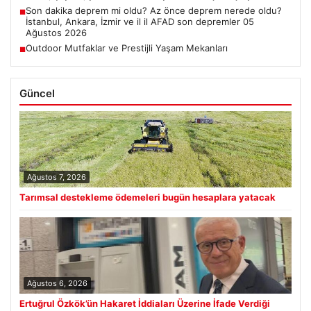
Son dakika deprem mi oldu? Az önce deprem nerede oldu?
■
İstanbul, Ankara, İzmir ve il il AFAD son depremler 05
Ağustos 2026
Outdoor Mutfaklar ve Prestijli Yaşam Mekanları
■
Güncel
Ağustos 7, 2026
Tarımsal destekleme ödemeleri bugün hesaplara yatacak
Ağustos 6, 2026
Ertuğrul Özkök’ün Hakaret İddiaları Üzerine İfade Verdiği