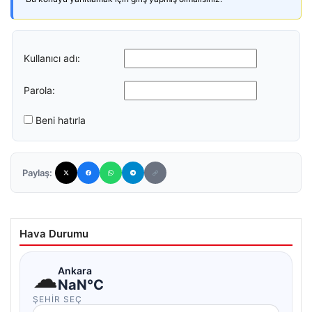
Kullanıcı adı:
Parola:
Beni hatırla
Paylaş:
Hava Durumu
☁
Ankara
NaN°C
ŞEHIR SEÇ