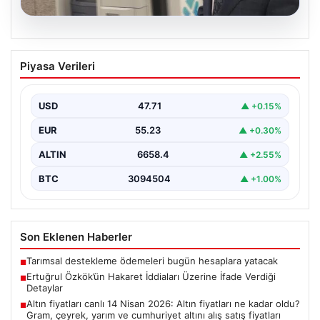
06.08.2026
Ertuğrul Özkök’ün Hakaret İddiaları
Piyasa Verileri
Üzerine İfade Verdiği Detaylar
Ünlü gazeteci Ertuğrul Özkök, 'Cumhurbaşkanına
hakaret' suçlamasıyla yürütülen soruşturma
USD
47.71
▲ +0.15%
kapsamında alınan ifadesinde, bu tür…
EUR
55.23
▲ +0.30%
ALTIN
6658.4
▲ +2.55%
BTC
3094504
▲ +1.00%
Son Eklenen Haberler
Tarımsal destekleme ödemeleri bugün hesaplara yatacak
■
Ertuğrul Özkök’ün Hakaret İddiaları Üzerine İfade Verdiği
■
Detaylar
Altın fiyatları canlı 14 Nisan 2026: Altın fiyatları ne kadar oldu?
■
Gram, çeyrek, yarım ve cumhuriyet altını alış satış fiyatları