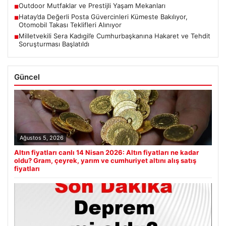
Outdoor Mutfaklar ve Prestijli Yaşam Mekanları
■
Hatay’da Değerli Posta Güvercinleri Kümeste Bakılıyor,
■
Otomobil Takası Teklifleri Alınıyor
Milletvekili Sera Kadıgil’e Cumhurbaşkanına Hakaret ve Tehdit
■
Soruşturması Başlatıldı
Güncel
Ağustos 5, 2026
Altın fiyatları canlı 14 Nisan 2026: Altın fiyatları ne kadar
oldu? Gram, çeyrek, yarım ve cumhuriyet altını alış satış
fiyatları