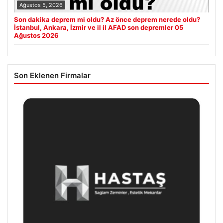
Ağustos 5, 2026
Son dakika deprem mi oldu? Az önce deprem nerede oldu?
İstanbul, Ankara, İzmir ve il il AFAD son depremler 05
Ağustos 2026
Son Eklenen Firmalar