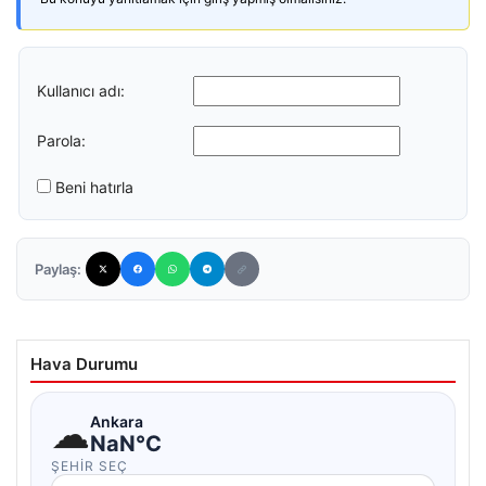
Kullanıcı adı:
Parola:
Beni hatırla
Paylaş:
Hava Durumu
☁
Ankara
NaN°C
ŞEHIR SEÇ