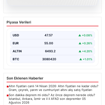
05.08.2026
Son dakika deprem mi oldu? Az önce
Piyasa Verileri
deprem nerede oldu? İstanbul, Ankara,
İzmir ve il il AFAD son depremler 05
Ağustos 2026
USD
47.57
▲ +0.08%
{ "title": "05 Ağustos 2026 Güncel Deprem Durumu ve
EUR
55.00
▲ +0.26%
Son Değerlendirmeler", "content": "Bugün ülkemizde…
ALTIN
6493.2
▲ +4.20%
BTC
3080420
▲ +1.01%
Son Eklenen Haberler
Altın fiyatları canlı 14 Nisan 2026: Altın fiyatları ne kadar oldu?
■
Gram, çeyrek, yarım ve cumhuriyet altını alış satış fiyatları
Son dakika deprem mi oldu? Az önce deprem nerede oldu?
■
İstanbul, Ankara, İzmir ve il il AFAD son depremler 05
Ağustos 2026