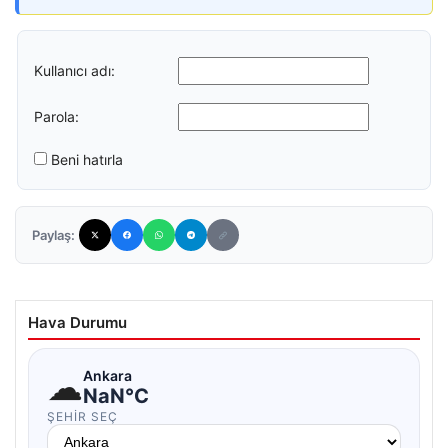
Kullanıcı adı:
Parola:
Beni hatırla
Paylaş:
Hava Durumu
☁
Ankara
NaN°C
ŞEHIR SEÇ