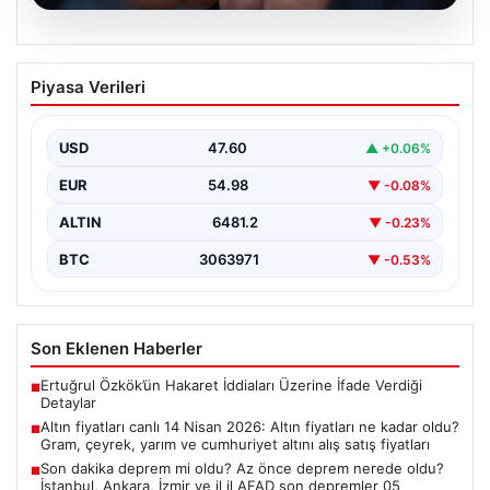
05.08.2026
Altın fiyatları canlı 14 Nisan 2026: Altın
Piyasa Verileri
fiyatları ne kadar oldu? Gram, çeyrek,
yarım ve cumhuriyet altını alış satış
fiyatları
USD
47.60
▲ +0.06%
EUR
54.98
▼ -0.08%
ALTIN
6481.2
▼ -0.23%
BTC
3063971
▼ -0.53%
Son Eklenen Haberler
Ertuğrul Özkök’ün Hakaret İddiaları Üzerine İfade Verdiği
■
Detaylar
Altın fiyatları canlı 14 Nisan 2026: Altın fiyatları ne kadar oldu?
■
Gram, çeyrek, yarım ve cumhuriyet altını alış satış fiyatları
Son dakika deprem mi oldu? Az önce deprem nerede oldu?
■
İstanbul, Ankara, İzmir ve il il AFAD son depremler 05