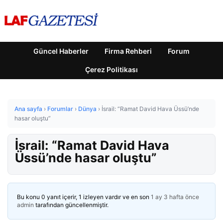
Güncel Haberler
Firma Rehberi
Forum
Çerez Politikası
Ana sayfa
›
Forumlar
›
Dünya
›
İsrail: “Ramat David Hava Üssü’nde
hasar oluştu”
İsrail: “Ramat David Hava
Üssü’nde hasar oluştu”
Bu konu 0 yanıt içerir, 1 izleyen vardır ve en son
1 ay 3 hafta önce
admin
tarafından güncellenmiştir.