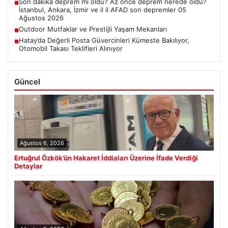
Son dakika deprem mi oldu? Az önce deprem nerede oldu?
■
İstanbul, Ankara, İzmir ve il il AFAD son depremler 05
Ağustos 2026
Outdoor Mutfaklar ve Prestijli Yaşam Mekanları
■
Hatay’da Değerli Posta Güvercinleri Kümeste Bakılıyor,
■
Otomobil Takası Teklifleri Alınıyor
Güncel
Ağustos 6, 2026
Ertuğrul Özkök’ün Hakaret İddiaları Üzerine İfade Verdiği
Detaylar