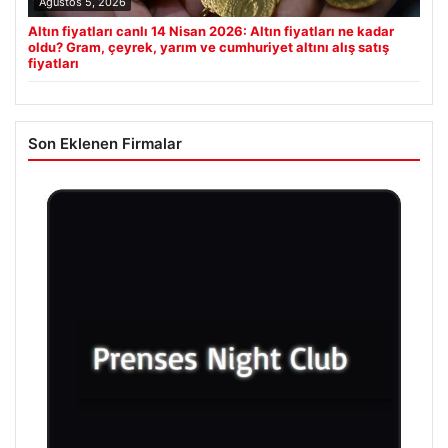
Ağustos 5, 2026
Altın fiyatları canlı 14 Nisan 2026: Altın fiyatları ne kadar
oldu? Gram, çeyrek, yarım ve cumhuriyet altını alış satış
fiyatları
Son Eklenen Firmalar