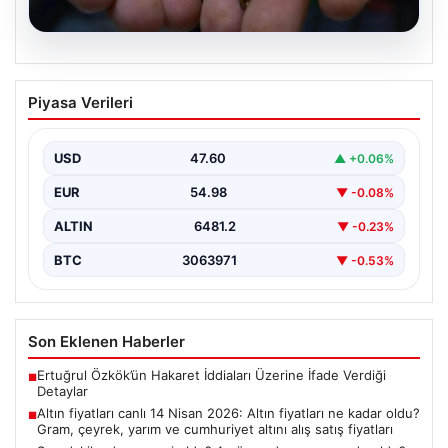
05.08.2026
Altın fiyatları canlı 14 Nisan 2026: Altın
Piyasa Verileri
fiyatları ne kadar oldu? Gram, çeyrek,
yarım ve cumhuriyet altını alış satış
fiyatları
USD
47.60
▲ +0.06%
EUR
54.98
▼ -0.08%
ALTIN
6481.2
▼ -0.23%
BTC
3063971
▼ -0.53%
Son Eklenen Haberler
Ertuğrul Özkök’ün Hakaret İddiaları Üzerine İfade Verdiği
■
Detaylar
Altın fiyatları canlı 14 Nisan 2026: Altın fiyatları ne kadar oldu?
■
Gram, çeyrek, yarım ve cumhuriyet altını alış satış fiyatları